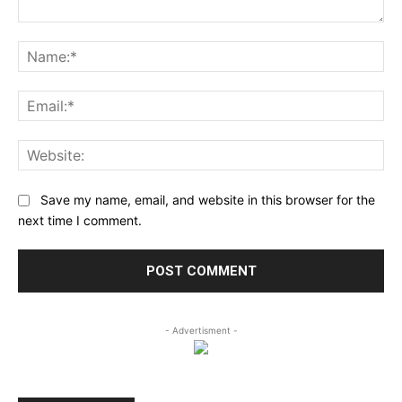
Comment:
Na
Ema
Web
Save my name, email, and website in this browser for the
next time I comment.
- Advertisment -