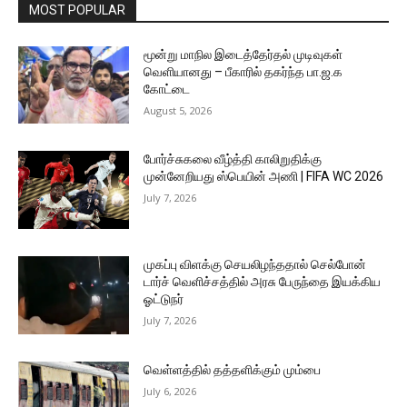
MOST POPULAR
மூன்று மாநில இடைத்தேர்தல் முடிவுகள்
வெளியானது – பீகாரில் தகர்ந்த பா.ஜ.க
கோட்டை
August 5, 2026
போர்ச்சுகலை வீழ்த்தி காலிறுதிக்கு
முன்னேறியது ஸ்பெயின் அணி | FIFA WC 2026
July 7, 2026
முகப்பு விளக்கு செயலிழந்ததால் செல்போன்
டார்ச் வெளிச்சத்தில் அரசு பேருந்தை இயக்கிய
ஓட்டுநர்
July 7, 2026
வெள்ளத்தில் தத்தளிக்கும் மும்பை
July 6, 2026