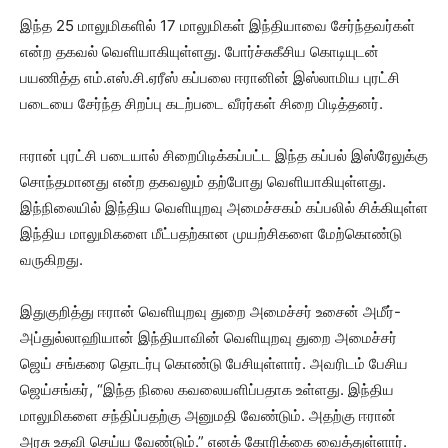
இந்த 25 மாலுமிகளில் 17 மாலுமிகள் இந்தியாவை சேர்ந்தவர்கள்
என்ற தகவல் வெளியாகியுள்ளது. போர்ச்சுகீசிய கொடியுடன்
பயணித்த எம்.எஸ்.சி.ஏரீஸ் கப்பலை ஈரானின் இஸ்லாமிய புரட்சி
படையை சேர்ந்த சிறப்பு கடற்படை வீரர்கள் சிறை பிடித்தனர்.
ஈரான் புரட்சி படையால் சிறைபிடிக்கப்பட்ட இந்த கப்பல் இஸ்ரேலுக்கு
சொந்தமானது என்ற தகவலும் தற்போது வெளியாகியுள்ளது.
இந்நிலையில் இந்திய வெளியுறவு அமைச்சகம் கப்பலில் சிக்கியுள்ள
இந்திய மாலுமிகளை மீட்பதற்கான முயற்சிகளை மேற்கொண்டு
வருகிறது.
இதுகுறித்து ஈரான் வெளியுறவு துறை அமைச்சர் உசைன் அமீர்-
அப்துல்லாஹியான் இந்தியாவின் வெளியுறவு துறை அமைச்சர்
ஜெய் சங்கரை தொடர்பு கொண்டு பேசியுள்ளார். அவரிடம் பேசிய
ஜெய்சங்கர், “இந்த நிலை கவலையளிப்பதாக உள்ளது. இந்திய
மாலுமிகளை சந்திப்பதற்கு அனுமதி வேண்டும். அதற்கு ஈரான்
அரசு உதவி செய்ய வேண்டும்.” எனக் கோரிக்கை வைத்துள்ளார்.