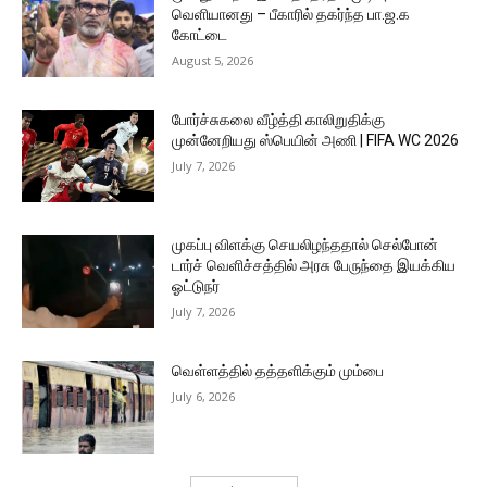
வெளியானது – பீகாரில் தகர்ந்த பா.ஜ.க
கோட்டை
August 5, 2026
போர்ச்சுகலை வீழ்த்தி காலிறுதிக்கு
முன்னேறியது ஸ்பெயின் அணி | FIFA WC 2026
July 7, 2026
முகப்பு விளக்கு செயலிழந்ததால் செல்போன்
டார்ச் வெளிச்சத்தில் அரசு பேருந்தை இயக்கிய
ஓட்டுநர்
July 7, 2026
வெள்ளத்தில் தத்தளிக்கும் மும்பை
July 6, 2026