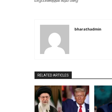
யாழ்ப்பாணத்தில் கடும் மழை
bharathadmin
RELATED ARTICLES