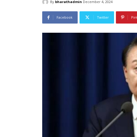
By
bharathadmin
December 4, 2024
Facebook
Twitter
Pin