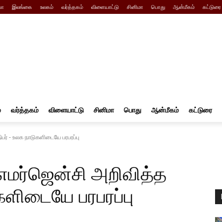
யா
இலங்கை
உலகம்
வர்த்தகம்
விளையாட்டு
சினிமா
பொது
ஆன்மீகம்
கட்டுரை
்
வர்த்தகம்
விளையாட்டு
சினிமா
பொது
ஆன்மீகம்
கட்டுரை
பர் - உலக நாடுகளிடையே பரபரப்பு
எமர்ஜென்சி அறிவித்த
களிடையே பரபரப்பு