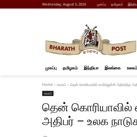
Wednesday, August 5, 2026
முகப்பு
தமிழகம்
இந்தி
முகப்பு
தமிழகம்
இந்தியா
இலங்கை
உலகம
Home
உலகம்
தென் கொரியாவில் எமர்ஜென்சி அறிவித்த அதி
உலகம்
தென் கொரியாவில் 
அதிபர் – உலக நாடு