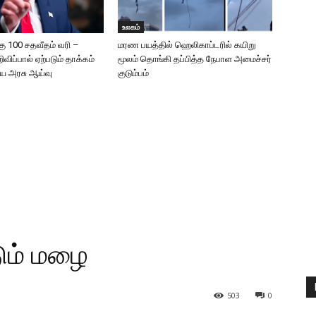
உலகம்
கு 100 சதவீதம் வரி –
மரண பயத்தில் ஹெலிகாப்டரில் கயிறு
றிவிப்பால் ஏற்படும் தாக்கம்
மூலம் தொங்கி தப்பித்த நேபாள அமைச்சர்
திய அரசு ஆய்வு
குடும்பம்