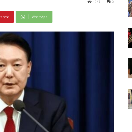
1047
0
terest
WhatsApp