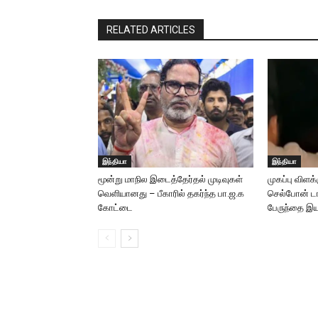
RELATED ARTICLES
இந்தியா
இந்தியா
மூன்று மாநில இடைத்தேர்தல் முடிவுகள்
முகப்பு விளக
வெளியானது – பீகாரில் தகர்ந்த பா.ஜ.க
செல்போன் டார
கோட்டை
பேருந்தை இயக