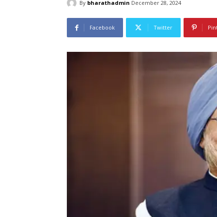
By
bharathadmin
December 28, 2024
Facebook
Twitter
Pin