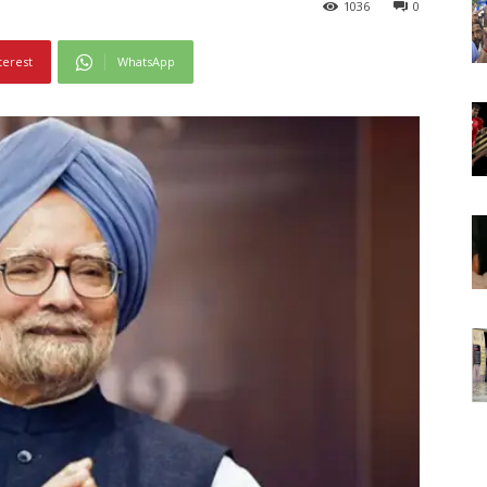
1036
0
terest
WhatsApp