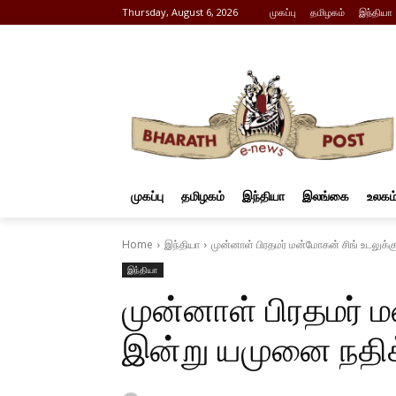
Thursday, August 6, 2026
முகப்பு
தமிழகம்
இந்தியா
முகப்பு
தமிழகம்
இந்தியா
இலங்கை
உலகம
Home
இந்தியா
முன்னாள் பிரதமர் மன்மோகன் சிங் உடலுக்
இந்தியா
முன்னாள் பிரதமர் ம
இன்று யமுனை நதிக