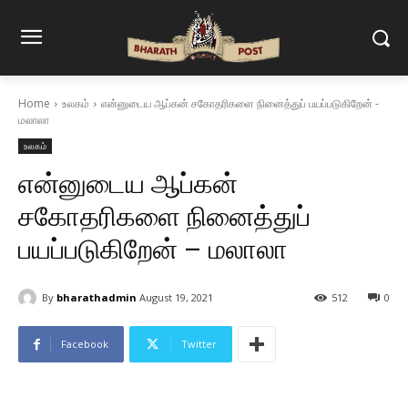
Home
உலகம்
என்னுடைய ஆப்கன் சகோதரிகளை நினைத்துப் பயப்படுகிறேன் -
மலாலா
உலகம்
என்னுடைய ஆப்கன்
சகோதரிகளை நினைத்துப்
பயப்படுகிறேன் – மலாலா
By
bharathadmin
August 19, 2021
512
0
Facebook
Twitter