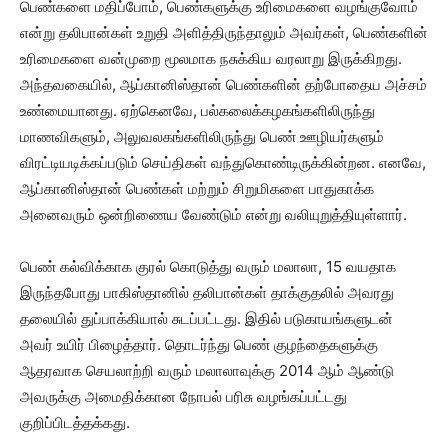
பெண்களை மதிப்போம், பெண்களுக்கு உரிமைகளை வழங்குவோம்
என்று தலிபான்கள் உறுதி அளித்திருந்தாலும் அவர்கள், பெண்களின்
உரிமைகளை வன்முறை மூலமாக நசுக்கிய வரலாறு இருக்கிறது.
அந்தவகையில், ஆப்கானிஸ்தான் பெண்களின் தற்போதைய அச்சம்
உண்மையானது. ஏற்கெனவே, பல்கலைக்கழகங்களிலிருந்து
மாணவிகளும், அலுவலகங்களிலிருந்து பெண் ஊழியர்களும்
விரட்டியடிக்கப்படும் செய்திகள் வந்துகொண்டிருக்கின்றன. எனவே,
ஆப்கானிஸ்தான் பெண்கள் மற்றும் சிறுமிகளை பாதுகாக்க
அனைவரும் ஒன்றிணைய வேண்டும் என்று வலியுறுத்தியுள்ளார்.
பெண் கல்விக்காக குரல் கொடுத்து வரும் மலாலா, 15 வயதாக
இருந்தபோது பாகிஸ்தானில் தலிபான்கள் தாக்குதலில் அவரது
தலையில் துப்பாக்கியால் சுடப்பட்டது. இதில் படுகாயங்களுடன்
அவர் உயிர் பிழைத்தார். தொடர்ந்து பெண் குழந்தைகளுக்கு
ஆதரவாக செயலாற்றி வரும் மலாலாவுக்கு 2014 ஆம் ஆண்டு
அவருக்கு அமைதிக்கான நோபல் பரிசு வழங்கப்பட்டது
குறிப்பிடத்தக்கது.