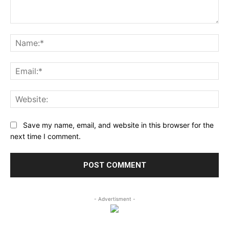
Comment:
Na
Ema
Web
Save my name, email, and website in this browser for the
next time I comment.
- Advertisment -