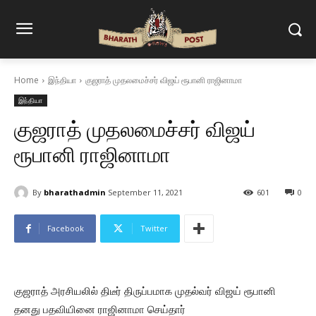
Home
இந்தியா
குஜராத் முதலமைச்சர் விஜய் ரூபானி ராஜினாமா
இந்தியா
குஜராத் முதலமைச்சர் விஜய்
ரூபானி ராஜினாமா
By
bharathadmin
September 11, 2021
601
0
Facebook
Twitter
குஜராத் அரசியலில் திடீர் திருப்பமாக முதல்வர் விஜய் ரூபானி
தனது பதவியினை ராஜினாமா செய்தார்