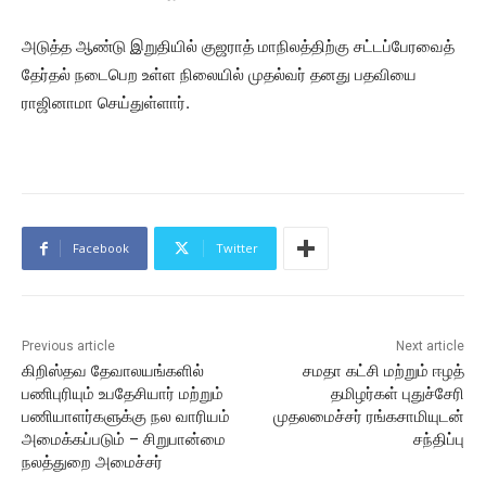
அடுத்த ஆண்டு இறுதியில் குஜராத் மாநிலத்திற்கு சட்டப்பேரவைத்
தேர்தல் நடைபெற உள்ள நிலையில் முதல்வர் தனது பதவியை
ராஜினாமா செய்துள்ளார்.
Facebook
Twitter
Previous article
Next article
கிறிஸ்தவ தேவாலயங்களில்
சமதா கட்சி மற்றும் ஈழத்
பணிபுரியும் உபதேசியார் மற்றும்
தமிழர்கள் புதுச்சேரி
பணியாளர்களுக்கு நல வாரியம்
முதலமைச்சர் ரங்கசாமியுடன்
அமைக்கப்படும் – சிறுபான்மை
சந்திப்பு
நலத்துறை அமைச்சர்