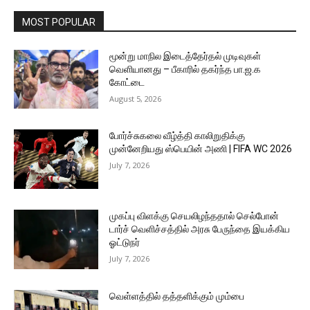
MOST POPULAR
மூன்று மாநில இடைத்தேர்தல் முடிவுகள்
வெளியானது – பீகாரில் தகர்ந்த பா.ஜ.க
கோட்டை
August 5, 2026
போர்ச்சுகலை வீழ்த்தி காலிறுதிக்கு
முன்னேறியது ஸ்பெயின் அணி | FIFA WC 2026
July 7, 2026
முகப்பு விளக்கு செயலிழந்ததால் செல்போன்
டார்ச் வெளிச்சத்தில் அரசு பேருந்தை இயக்கிய
ஓட்டுநர்
July 7, 2026
வெள்ளத்தில் தத்தளிக்கும் மும்பை