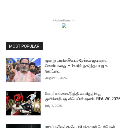
- Advertisment -
MOST POPULAR
மூன்று மாநில இடைத்தேர்தல் முடிவுகள்
வெளியானது – பீகாரில் தகர்ந்த பா.ஜ.க
கோட்டை
August 5, 2026
போர்ச்சுகலை வீழ்த்தி காலிறுதிக்கு
முன்னேறியது ஸ்பெயின் அணி | FIFA WC 2026
July 7, 2026
முகப்பு விளக்கு செயலிழந்ததால் செல்போன்