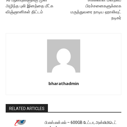
90 ஆண்டுகளுக்கு முன்
சிக்கலான மனநலப்
அழிந்த புலி இனத்தை மீட்க
பிரச்சனைகளுக்காக
விஞ்ஞானிகள் திட்டம்
மருத்துவரை நாடிய ஹாலிவுட்
நடிகர்
bharathadmin
RELATED ARTICLES
பி.எஸ்.என்.எல் – 600GB டேட்டா, அன்லிமிடெட்