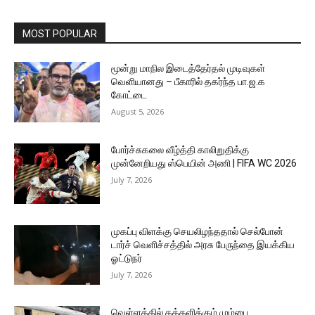
MOST POPULAR
மூன்று மாநில இடைத்தேர்தல் முடிவுகள்
வெளியானது – பீகாரில் தகர்ந்த பா.ஜ.க
கோட்டை
August 5, 2026
போர்ச்சுகலை வீழ்த்தி காலிறுதிக்கு
முன்னேறியது ஸ்பெயின் அணி | FIFA WC 2026
July 7, 2026
முகப்பு விளக்கு செயலிழந்ததால் செல்போன்
டார்ச் வெளிச்சத்தில் அரசு பேருந்தை இயக்கிய
ஓட்டுநர்
July 7, 2026
வெள்ளத்தில் தத்தளிக்கும் மும்பை