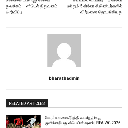
சென்னையில் 5ஜி சேவை
சமையல் எரிவாயு – 2 கிலோ
துவக்கம் – ஏர்டெல் நிறுவனம்
மற்றும் 5 கிலோ சிலிண்டர்களில்
அறிவிப்பு
விற்பனை தொடங்கியது
bharathadmin
RELATED ARTICLES
போர்ச்சுகலை வீழ்த்தி காலிறுதிக்கு
முன்னேறியது ஸ்பெயின் அணி | FIFA WC 2026