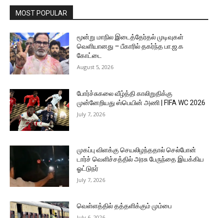
MOST POPULAR
மூன்று மாநில இடைத்தேர்தல் முடிவுகள்
வெளியானது – பீகாரில் தகர்ந்த பா.ஜ.க
கோட்டை
August 5, 2026
போர்ச்சுகலை வீழ்த்தி காலிறுதிக்கு
முன்னேறியது ஸ்பெயின் அணி | FIFA WC 2026
July 7, 2026
முகப்பு விளக்கு செயலிழந்ததால் செல்போன்
டார்ச் வெளிச்சத்தில் அரசு பேருந்தை இயக்கிய
ஓட்டுநர்
July 7, 2026
வெள்ளத்தில் தத்தளிக்கும் மும்பை
July 6, 2026