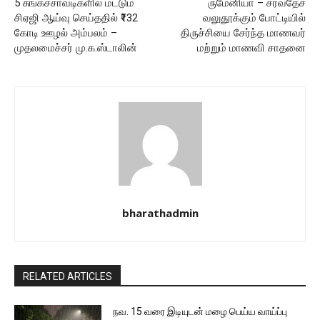
5 சுங்கச்சாவடிகளில் மட்டும்
ருமேனியா – சர்வதேச
சிஏஜி ஆய்வு செய்ததில் ₹132
வலுதூக்கும் போட்டியில்
கோடி ஊழல் அம்பலம் –
திருச்சியை சேர்ந்த மாணவர்
முதலமைச்சர் மு.க.ஸ்டாலின்
மற்றும் மாணவி சாதனை
bharathadmin
RELATED ARTICLES
நவ. 15 வரை இடியுடன் மழை பெய்ய வாய்ப்பு