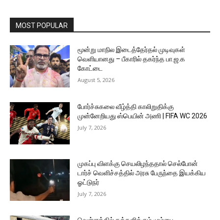
MOST POPULAR
மூன்று மாநில இடைத்தேர்தல் முடிவுகள்
வெளியானது – பீகாரில் தகர்ந்த பா.ஜ.க
கோட்டை
August 5, 2026
போர்ச்சுகலை வீழ்த்தி காலிறுதிக்கு
முன்னேறியது ஸ்பெயின் அணி | FIFA WC 2026
July 7, 2026
முகப்பு விளக்கு செயலிழந்ததால் செல்போன்
டார்ச் வெளிச்சத்தில் அரசு பேருந்தை இயக்கிய
ஓட்டுநர்
July 7, 2026