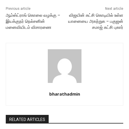
Previous article
Next article
ஆம்ஸ்ட்ராங் கொலை வழக்கு –
விஜயின் கட்சி கொடியில் உள்ள
இயக்குநர் நெல்சனின்
யானையை அகற்றுக – பகுஜன்
மனைவியிடம் விசாரணை
சமாஜ் கட்சி புகார்
bharathadmin
RELATED ARTICLES