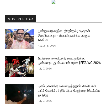
MOST POPULAR
மூன்று மாநில இடைத்தேர்தல் முடிவுகள்
வெளியானது – பீகாரில் தகர்ந்த பா.ஜ.க
கோட்டை
August 5, 2026
போர்ச்சுகலை வீழ்த்தி காலிறுதிக்கு
முன்னேறியது ஸ்பெயின் அணி | FIFA WC 2026
July 7, 2026
முகப்பு விளக்கு செயலிழந்ததால் செல்போன்
டார்ச் வெளிச்சத்தில் அரசு பேருந்தை இயக்கிய
ஓட்டுநர்
July 7, 2026