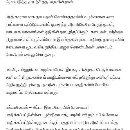
அமல்படுத்த முயற்சித்து வருகின்றனர்.
பந்த் காரணமாக தலைநகர் கொல்கத்தாவில் வழக்கமான வார
நாட்களை ஒப்பிடுகையில் குறைந்த அளவிலேயே பேருந்துகள்,
வாடகை வாகனங்கள் ஓடுகின்றன. இருப்பினும், கடைகள், வர்த்தக
நிறுவனங்கள் வழக்கம்போல் இயங்குகின்றன. மாநிலத் தலைநகரில்
கடைகளை மூட வலியுறுத்திய பாஜக தொண்டர்கள் பலரையும்
போலீஸார் கைது செய்தனர்.
பள்ளி, கல்லூரிகள் வழக்கம்போல் இயங்குகின்றன. பெரும்பாலான
தனியார் நிறுவனங்கள் ஊழியர்களை வீட்டிலிருந்து பணிபுரியும்படி
அறிவுறுத்தியுள்ளது. நகரின் முக்கியப் பகுதிகளில் போலீஸ்
பாதுகாப்பு அதிகமாக உள்ளது.
பங்காவோன் – சீல்டா இடையே ரயில் சேவைகள்
பாதிக்கப்பட்டுள்ள்ன. முர்ஷிதாபாத், பாரக்போரிலும் ரயில் சேவை
பாதிக்கப்பட்டுள்ளது. வடக்குப் பகுதியில் மாநில அரசின் வடக்கு
பெங்கால் மாநில போக்குவரத்துக்கு கழகப் பேருந்துகளை இயக்கும்