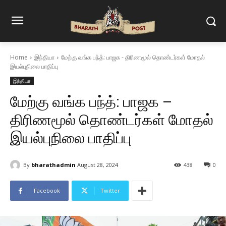
Home
இந்தியா
மேற்கு வங்க பந்த்: பாஜக - திரிணமூல் தொண்டர்கள் மோதல்
இயல்புநிலை பாதிப்பு
இந்தியா
மேற்கு வங்க பந்த்: பாஜக –
திரிணமூல் தொண்டர்கள் மோதல்
இயல்புநிலை பாதிப்பு
By
bharathadmin
August 28, 2024
438
0
Facebook
Twitter