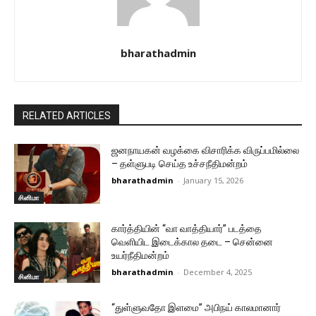
bharathadmin
RELATED ARTICLES
ஜனநாயகன் வழக்கை விசாரிக்க விருப்பமில்லை
– தள்ளுபடி செய்த உச்சநீதிமன்றம்
bharathadmin
-
January 15, 2026
சினிமா
கார்த்தியின் “வா வாத்தியார்” படத்தை
வெளியிட இடைக்கால தடை – சென்னை
உயர்நீதிமன்றம்
bharathadmin
-
December 4, 2025
சினிமா
“துள்ளுவதோ இளமை” அபிநய் காலமானார்