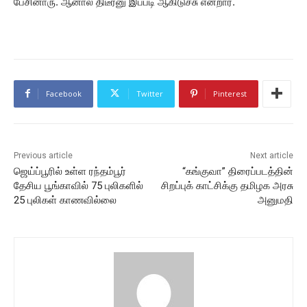
பேசினாரு. ஆனால் திடீர்னு இப்படி ஆகிடுச்சு என்றார்.
Facebook
Twitter
Pinterest
Previous article
Next article
ஜெய்ப்பூரில் உள்ள ரந்தம்பூர்
“கங்குவா” திரைப்படத்தின்
தேசிய பூங்காவில் 75 புலிகளில்
சிறப்புக் காட்சிக்கு தமிழக அரசு
25 புலிகள் காணவில்லை
அனுமதி