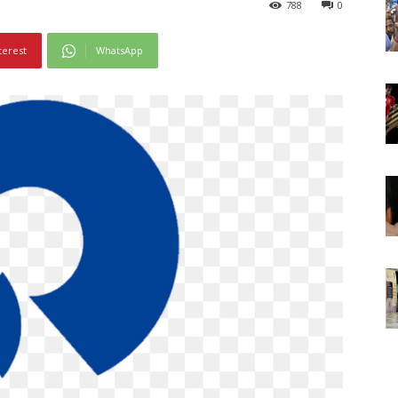
788
0
terest
WhatsApp