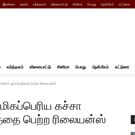
இலங்கை
உலகம்
வர்த்தகம்
விளையாட்டு
சினிமா
பொது
ஆன்மீகம்
கட்டுரை
்
வர்த்தகம்
விளையாட்டு
சினிமா
பொது
ஆன்மீகம்
கட்டுரை
எண்ணெய் ஒப்பந்தத்தை பெற்ற ரிலையன்ஸ்
 மிகப்பெரிய கச்சா
்தை பெற்ற ரிலையன்ஸ்