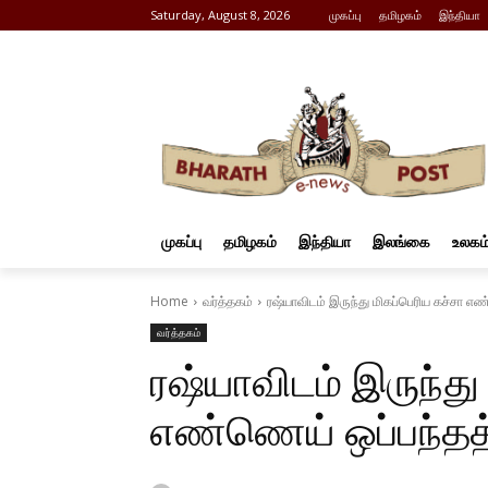
Saturday, August 8, 2026
முகப்பு
தமிழகம்
இந்தியா
முகப்பு
தமிழகம்
இந்தியா
இலங்கை
உலகம
Home
வர்த்தகம்
ரஷ்யாவிடம் இருந்து மிகப்பெரிய கச்சா 
வர்த்தகம்
ரஷ்யாவிடம் இருந்து
எண்ணெய் ஒப்பந்தத