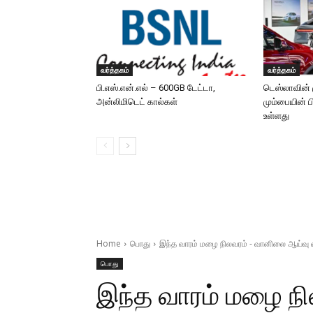
வர்த்தகம்
வர்த்தகம்
பி.எஸ்.என்.எல் – 600GB டேட்டா,
டெஸ்லாவின் 
அன்லிமிடெட் கால்கள்
மும்பையின் பி
உள்ளது