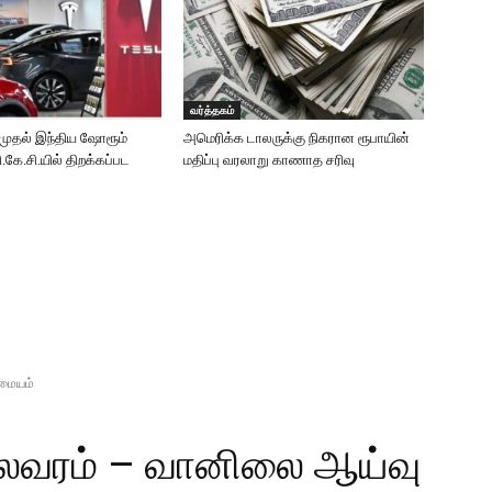
வர்த்தகம்
முதல் இந்திய ஷோரூம்
அமெரிக்க டாலருக்கு நிகரான ரூபாயின்
.கே.சி.யில் திறக்கப்பட
மதிப்பு வரலாறு காணாத சரிவு