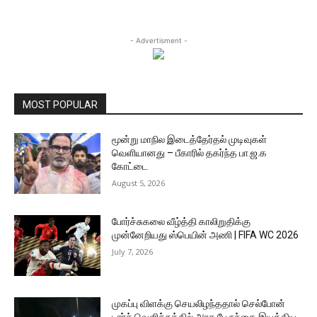
- Advertisment -
MOST POPULAR
மூன்று மாநில இடைத்தேர்தல் முடிவுகள்
வெளியானது – பீகாரில் தகர்ந்த பா.ஜ.க
கோட்டை
August 5, 2026
போர்ச்சுகலை வீழ்த்தி காலிறுதிக்கு
முன்னேறியது ஸ்பெயின் அணி | FIFA WC 2026
July 7, 2026
முகப்பு விளக்கு செயலிழந்ததால் செல்போன்
டார்ச் வெளிச்சத்தில் அரசு பேருந்தை இயக்கிய