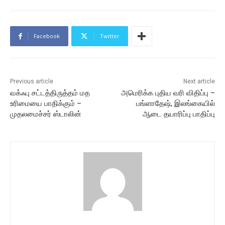
Facebook
Twitter
Previous article
Next article
வக்ஃபு சட்டத்திருத்தம் மத
அமெரிக்க புதிய வரி விதிப்பு –
உரிமையை பாதிக்கும் –
பங்ளாதே‌ஷ், இலங்கையில்
முதலமைச்சர் ஸ்டாலின்
ஆடை தயாரிப்பு பாதிப்பு