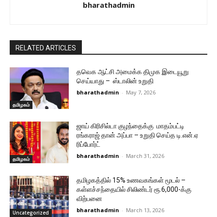
bharathadmin
RELATED ARTICLES
தவெக ஆட்சி அமைக்க திமுக இடையூறு
செய்யாது – ஸ்டாலின் உறுதி
bharathadmin
-
May 7, 2026
தமிழகம்
ஜாய் கிரிசில்டா குழந்தைக்கு மாதம்பட்டி
ரங்கராஜ் தான் அப்பா – உறுதி செய்த டி.என்.ஏ
ரிப்போர்ட்
bharathadmin
-
March 31, 2026
தமிழகம்
தமிழகத்தில் 15% உணவகங்கள் மூடல் –
கள்ளச்சந்தையில் சிலிண்டர் ரூ.6,000-க்கு
விற்பனை
bharathadmin
-
March 13, 2026
Uncategorized