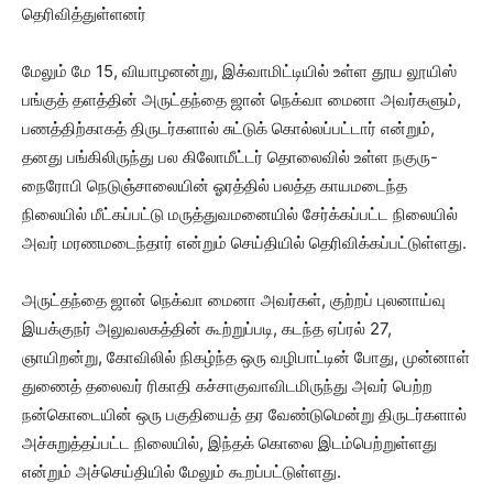
தெரிவித்துள்ளனர்
மேலும் மே 15, வியாழனன்று, இக்வாமிட்டியில் உள்ள தூய லூயிஸ்
பங்குத் தளத்தின் அருட்தந்தை ஜான் நெக்வா மைனா அவர்களும்,
பணத்திற்காகத் திருடர்களால் சுட்டுக் கொல்லப்பட்டார் என்றும்,
தனது பங்கிலிருந்து பல கிலோமீட்டர் தொலைவில் உள்ள நகுரு-
நைரோபி நெடுஞ்சாலையின் ஓரத்தில் பலத்த காயமடைந்த
நிலையில் மீட்கப்பட்டு மருத்துவமனையில் சேர்க்கப்பட்ட நிலையில்
அவர் மரணமடைந்தார் என்றும் செய்தியில் தெரிவிக்கப்பட்டுள்ளது.
அருட்தந்தை ஜான் நெக்வா மைனா அவர்கள், குற்றப் புலனாய்வு
இயக்குநர் அலுவலகத்தின் கூற்றுப்படி, கடந்த ஏப்ரல் 27,
ஞாயிறன்று, கோவிலில் நிகழ்ந்த ஒரு வழிபாட்டின் போது, முன்னாள்
துணைத் தலைவர் ரிகாதி கச்சாகுவாவிடமிருந்து அவர் பெற்ற
நன்கொடையின் ஒரு பகுதியைத் தர வேண்டுமென்று திருடர்களால்
அச்சுறுத்தப்பட்ட நிலையில், இந்தக் கொலை இடம்பெற்றுள்ளது
என்றும் அச்செய்தியில் மேலும் கூறப்பட்டுள்ளது.