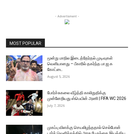
- Advertisment -
MOST POPULAR
மூன்று மாநில இடைத்தேர்தல் முடிவுகள்
வெளியானது – பீகாரில் தகர்ந்த பா.ஜ.க
கோட்டை
August 5, 2026
போர்ச்சுகலை வீழ்த்தி காலிறுதிக்கு
முன்னேறியது ஸ்பெயின் அணி | FIFA WC 2026
July 7, 2026
முகப்பு விளக்கு செயலிழந்ததால் செல்போன்
டார்ச் வெளிச்சத்தில் அரசு பேருந்தை இயக்கிய