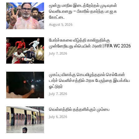
மூன்று மாநில இடைத்தேர்தல் முடிவுகள்
வெளியானது – பீகாரில் தகர்ந்த பா.ஜ.க
கோட்டை
August 5, 2026
போர்ச்சுகலை வீழ்த்தி காலிறுதிக்கு
முன்னேறியது ஸ்பெயின் அணி | FIFA WC 2026
July 7, 2026
முகப்பு விளக்கு செயலிழந்ததால் செல்போன்
டார்ச் வெளிச்சத்தில் அரசு பேருந்தை இயக்கிய
ஓட்டுநர்
July 7, 2026
வெள்ளத்தில் தத்தளிக்கும் மும்பை
July 6, 2026