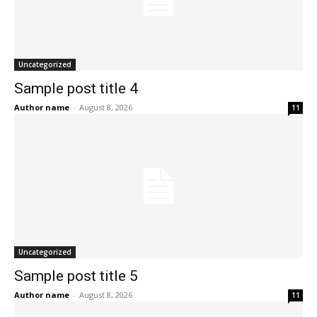
Uncategorized
Sample post title 4
Author name
-
August 8, 2026
11
Uncategorized
Sample post title 5
Author name
-
August 8, 2026
11