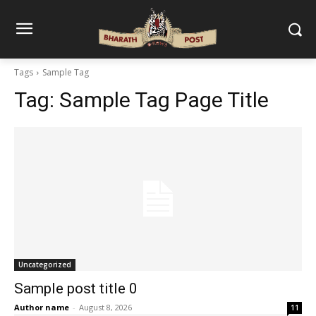
Tags
Sample Tag
Tag:
Sample Tag Page Title
Uncategorized
Sample post title 0
Author name
-
August 8, 2026
11