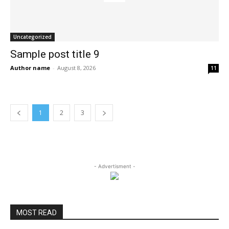
Uncategorized
Sample post title 9
Author name
-
August 8, 2026
11
1
2
3
- Advertisment -
MOST READ