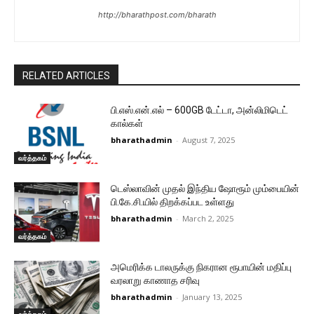
http://bharathpost.com/bharath
RELATED ARTICLES
பி.எஸ்.என்.எல் – 600GB டேட்டா, அன்லிமிடெட்
கால்கள்
bharathadmin
-
August 7, 2025
வர்த்தகம்
டெஸ்லாவின் முதல் இந்திய ஷோரூம் மும்பையின்
பி.கே.சி.யில் திறக்கப்பட உள்ளது
bharathadmin
-
March 2, 2025
வர்த்தகம்
அமெரிக்க டாலருக்கு நிகரான ரூபாயின் மதிப்பு
வரலாறு காணாத சரிவு
bharathadmin
-
January 13, 2025