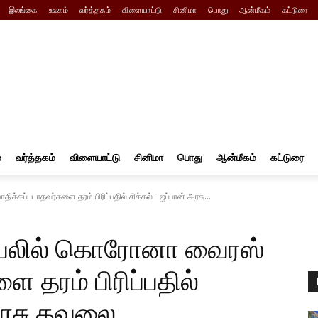
இலங்கை
உலகம்
வர்த்தகம்
விளையாட்டு
சினிமா
பொது
ஆன்மீகம்
கட்டுரை
்
வர்த்தகம்
விளையாட்டு
சினிமா
பொது
ஆன்மீகம்
கட்டுரை
்கப்படாதவர்களை தரம் பிரிப்பதில் சிக்கல் - ஜப்பான் அரசு...
ப்பலில் கொரோனா வைரஸ்
ை தரம் பிரிப்பதில்
 அரசு கவலை