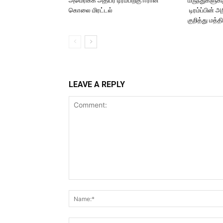
அமெரிக்க அதிபர் டிரம்பிற்கு ஈரான்
மருந்துகளுக்
கொலை மிரட்டல்
டிரம்ப்பின் அ
குறித்து மத்
LEAVE A REPLY
Comment: