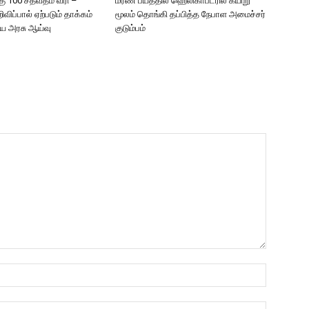
கு 100 சதவீதம் வரி –
மரண பயத்தில் ஹெலிகாப்டரில் கயிறு
றிவிப்பால் ஏற்படும் தாக்கம்
மூலம் தொங்கி தப்பித்த நேபாள அமைச்சர்
திய அரசு ஆய்வு
குடும்பம்
Name:*
Email:*