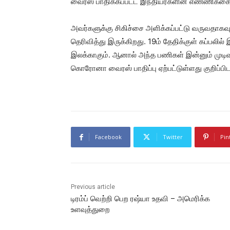
வைரஸ் பாதிக்கப்பட்ட இந்தியர்களின் எண்ணிக்கை
அவர்களுக்கு சிகிச்சை அளிக்கப்பட்டு வருவதாகவ
தெரிவித்து இருக்கிறது. 19ம் தேதிக்குள் கப்பல
இலக்காகும். ஆனால் அந்த பணிகள் இன்னும் முடிவ
கொரோனா வைரஸ் பாதிப்பு ஏற்பட்டுள்ளது குறிப்பிட
Facebook
Twitter
Pin
Previous article
டிரம்ப் வெற்றி பெற ரஷ்யா உதவி – அமெரிக்க
உளவுத்துறை