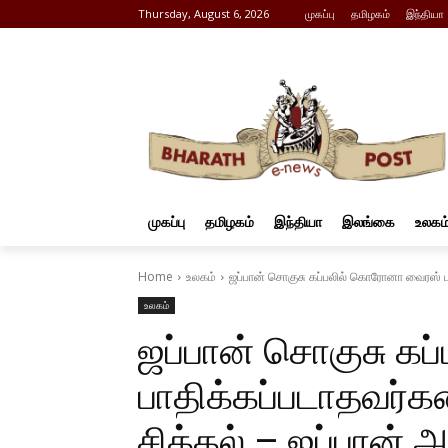
Thursday, August 6, 2026
முகப்பு
தமிழகம்
இந்தியா
முகப்பு
தமிழகம்
இந்தியா
இலங்கை
உலகம
Home
உலகம்
ஜப்பான் சொகுசு கப்பலில் கொரோனா வைரஸ் பாதிக
உலகம்
ஜப்பான் சொகுசு க
பாதிக்கப்படாதவர்கள
சிக்கல் – ஜப்பான்