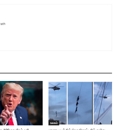
rath
உலகம்