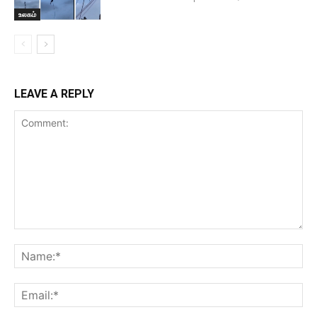
உலகம்
LEAVE A REPLY
Comment:
Na
Ema