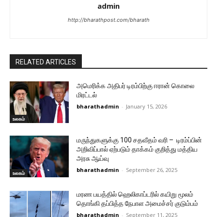
admin
http://bharathpost.com/bharath
RELATED ARTICLES
அமெரிக்க அதிபர் டிரம்பிற்கு ஈரான் கொலை
மிரட்டல்
bharathadmin
-
January 15, 2026
உலகம்
மருந்துகளுக்கு 100 சதவீதம் வரி – டிரம்ப்பின்
அறிவிப்பால் ஏற்படும் தாக்கம் குறித்து மத்திய
அரசு ஆய்வு
bharathadmin
-
September 26, 2025
உலகம்
மரண பயத்தில் ஹெலிகாப்டரில் கயிறு மூலம்
தொங்கி தப்பித்த நேபாள அமைச்சர் குடும்பம்
bharathadmin
-
September 11, 2025