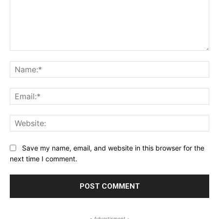
Comment:
Na
Ema
Web
Save my name, email, and website in this browser for the
next time I comment.
- Advertisment -