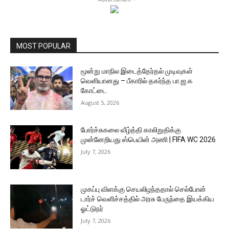
MOST POPULAR
மூன்று மாநில இடைத்தேர்தல் முடிவுகள்
வெளியானது – பீகாரில் தகர்ந்த பா.ஜ.க
கோட்டை
August 5, 2026
போர்ச்சுகலை வீழ்த்தி காலிறுதிக்கு
முன்னேறியது ஸ்பெயின் அணி | FIFA WC 2026
July 7, 2026
முகப்பு விளக்கு செயலிழந்ததால் செல்போன்
டார்ச் வெளிச்சத்தில் அரசு பேருந்தை இயக்கிய
ஓட்டுநர்
July 7, 2026