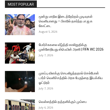
MOST POPULAR
மூன்று மாநில இடைத்தேர்தல் முடிவுகள்
வெளியானது – பீகாரில் தகர்ந்த பா.ஜ.க
கோட்டை
August 5, 2026
போர்ச்சுகலை வீழ்த்தி காலிறுதிக்கு
முன்னேறியது ஸ்பெயின் அணி | FIFA WC 2026
July 7, 2026
முகப்பு விளக்கு செயலிழந்ததால் செல்போன்
டார்ச் வெளிச்சத்தில் அரசு பேருந்தை இயக்கிய
ஓட்டுநர்
July 7, 2026
வெள்ளத்தில் தத்தளிக்கும் மும்பை
July 6, 2026