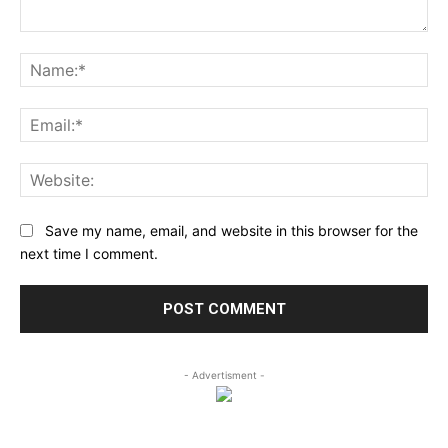
Comment:
Na
Ema
Web
Save my name, email, and website in this browser for the
next time I comment.
- Advertisment -