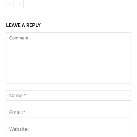
LEAVE A REPLY
Comment:
Na
Ema
Web