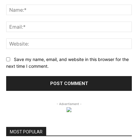
Comment:
Na
Ema
Web
Save my name, email, and website in this browser for the
next time I comment.
- Advertisment -
MOST POPULAR