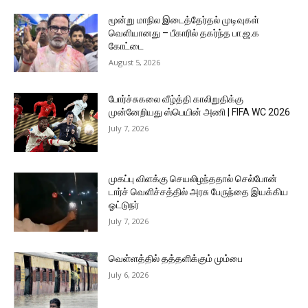
மூன்று மாநில இடைத்தேர்தல் முடிவுகள்
வெளியானது – பீகாரில் தகர்ந்த பா.ஜ.க
கோட்டை
August 5, 2026
போர்ச்சுகலை வீழ்த்தி காலிறுதிக்கு
முன்னேறியது ஸ்பெயின் அணி | FIFA WC 2026
July 7, 2026
முகப்பு விளக்கு செயலிழந்ததால் செல்போன்
டார்ச் வெளிச்சத்தில் அரசு பேருந்தை இயக்கிய
ஓட்டுநர்
July 7, 2026
வெள்ளத்தில் தத்தளிக்கும் மும்பை
July 6, 2026