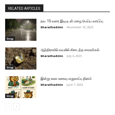
RELATED ARTICLES
நவ. 15 வரை இடியுடன் மழை பெய்ய வாய்ப்பு
bharathadmin
-
November 10, 2025
பொது
ஆந்திராவில் வயலில் கிடைத்த வைரக்கல்
bharathadmin
-
July 6, 2025
பொது
இன்று உலக உணவு பாதுகாப்பு தினம்
bharathadmin
-
June 7, 2025
பொது