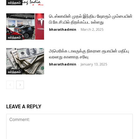
வர்த்தகம்
டெஸ்லாவின் முதல் இந்திய ஷோரூம் மும்பையின்
பி.கே.சி.யில் திறக்கப்பட உள்ளது
bharathadmin
-
March 2, 2025
வர்த்தகம்
அமெரிக்க டாலருக்கு நிகரான ரூபாயின் மதிப்பு
வரலாறு காணாத சரிவு
bharathadmin
-
January 13, 2025
வர்த்தகம்
LEAVE A REPLY