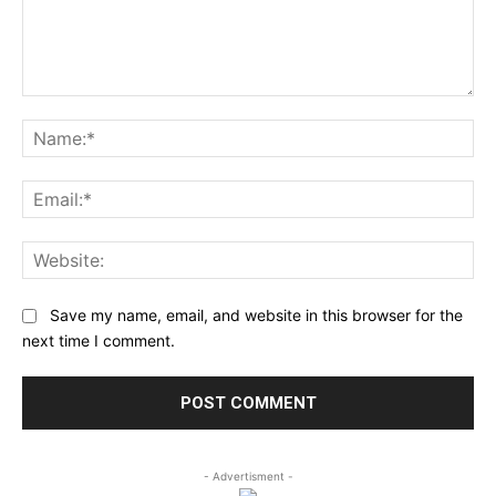
Comment:
Na
Ema
Web
Save my name, email, and website in this browser for the
next time I comment.
- Advertisment -