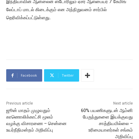
இந்தியாவின் ஆன்லைன் ஸ்டோரிலும் ஏசர் ஆஸ்பையர் 7 கேமிங்
லேப்டாப் மாடல் கிடைக்கும் என அந்நிறுவனம் சார்பில்
தெரிவிக்கப்பட்டுள்ளது.
Facebook
Twitter
Previous article
Next article
ஜூன் மாதம் முழுவதும்
60% பயணிகளுடன் ஆம்னி
காணொலிக்காட்சி மூலம்
பேருந்துகளை இயக்குவது
வழக்கு விசாரணை – சென்னை
சாத்தியமில்லை –
உயர்நீதிமன்றம் அறிவிப்பு
உரிமையாளர்கள் சங்கம்
அறிவிப்பு