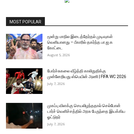
MOST POPULAR
மூன்று மாநில இடைத்தேர்தல் முடிவுகள்
வெளியானது – பீகாரில் தகர்ந்த பா.ஜ.க
கோட்டை
August 5, 2026
போர்ச்சுகலை வீழ்த்தி காலிறுதிக்கு
முன்னேறியது ஸ்பெயின் அணி | FIFA WC 2026
July 7, 2026
முகப்பு விளக்கு செயலிழந்ததால் செல்போன்
டார்ச் வெளிச்சத்தில் அரசு பேருந்தை இயக்கிய
ஓட்டுநர்
July 7, 2026