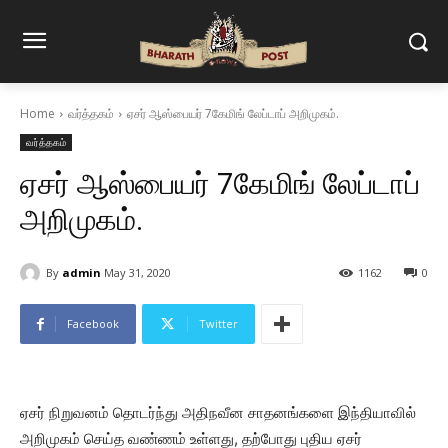
Home
வர்த்தகம்
ஏசர் ஆஸ்பையர் 7கேமிங் லேப்டாப் அறிமுகம்.
வர்த்தகம்
ஏசர் ஆஸ்பையர் 7கேமிங் லேப்டாப்
அறிமுகம்.
By
admin
May 31, 2020
1162
0
Facebook
Twitter
ஏசர் நிறுவனம் தொடர்ந்து அதிநவீன சாதனங்களை இந்தியாவில்
அறிமுகம் செய்த வண்ணம் உள்ளது, தற்போது புதிய ஏசர்