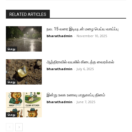
RELATED ARTICLES
நவ. 15 வரை இடியுடன் மழை பெய்ய வாய்ப்பு
bharathadmin
-
November 10, 2025
பொது
ஆந்திராவில் வயலில் கிடைத்த வைரக்கல்
bharathadmin
-
July 6, 2025
பொது
இன்று உலக உணவு பாதுகாப்பு தினம்
bharathadmin
-
June 7, 2025
பொது