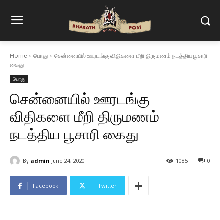
Home
பொது
சென்னையில் ஊரடங்கு விதிகளை மீறி திருமணம் நடத்திய பூசாரி
கைது
பொது
சென்னையில் ஊரடங்கு
விதிகளை மீறி திருமணம்
நடத்திய பூசாரி கைது
By
admin
June 24, 2020
1085
0
Facebook
Twitter