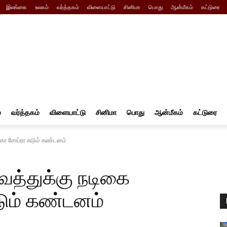
இலங்கை
உலகம்
வர்த்தகம்
விளையாட்டு
சினிமா
பொது
ஆன்மீகம்
கட்டுரை
்
வர்த்தகம்
விளையாட்டு
சினிமா
பொது
ஆன்மீகம்
கட்டுரை
ங்கா சோப்ரா கடும் கண்டனம்
வத்துக்கு நடிகை
டும் கண்டனம்