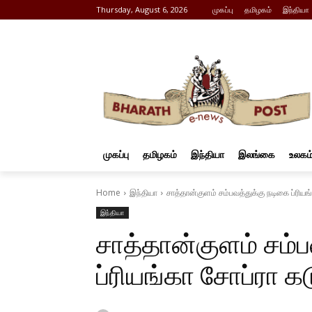
Thursday, August 6, 2026
முகப்பு
தமிழகம்
இந்தியா
முகப்பு
தமிழகம்
இந்தியா
இலங்கை
உலகம
Home
இந்தியா
சாத்தான்குளம் சம்பவத்துக்கு நடிகை ப்ரிய
இந்தியா
சாத்தான்குளம் சம்ப
ப்ரியங்கா சோப்ரா க