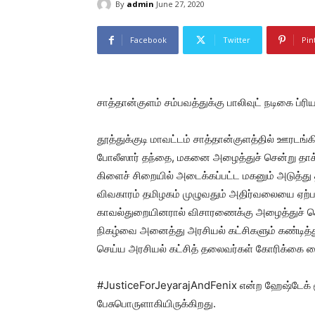
By
admin
June 27, 2020
Facebook
Twitter
Pin
சாத்தான்குளம் சம்பவத்துக்கு பாலிவுட் நடிகை ப்ர
தூத்துக்குடி மாவட்டம் சாத்தான்குளத்தில் ஊரடங்
போலீஸார் தந்தை, மகனை அழைத்துச் சென்று தாக்கி
கிளைச் சிறையில் அடைக்கப்பட்ட மகனும் அடுத்து
விவகாரம் தமிழகம் முழுவதும் அதிர்வலையை ஏற்பட
காவல்துறையினரால் விசாரணைக்கு அழைத்துச் செல்
நிகழ்வை அனைத்து அரசியல் கட்சிகளும் கண்டித்
செய்ய அரசியல் கட்சித் தலைவர்கள் கோரிக்கை வ
#JusticeForJeyarajAndFenix என்ற ஹேஷ்டேக் 
பேசுபொருளாகியிருக்கிறது.