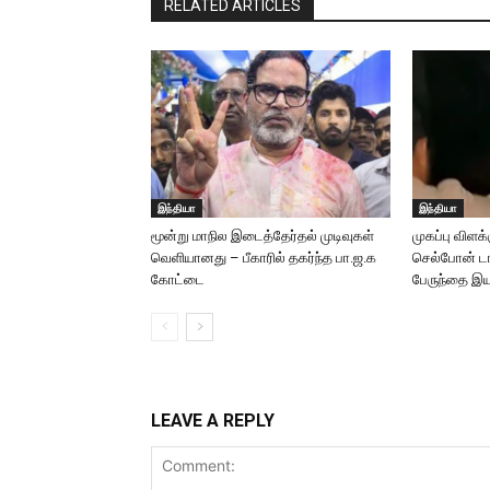
RELATED ARTICLES
இந்தியா
இந்தியா
மூன்று மாநில இடைத்தேர்தல் முடிவுகள்
முகப்பு விளக
வெளியானது – பீகாரில் தகர்ந்த பா.ஜ.க
செல்போன் டார
கோட்டை
பேருந்தை இயக
LEAVE A REPLY