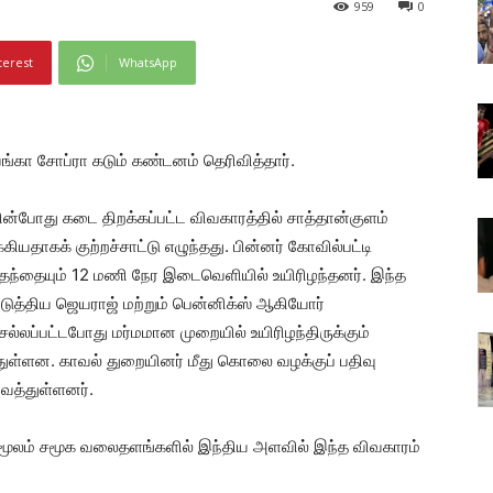
959
0
terest
WhatsApp
ியங்கா சோப்ரா கடும் கண்டனம் தெரிவித்தார்.
கின்போது கடை திறக்கப்பட்ட விவகாரத்தில் சாத்தான்குளம்
யதாகக் குற்றச்சாட்டு எழுந்தது. பின்னர் கோவில்பட்டி
 தந்தையும் 12 மணி நேர இடைவெளியில் உயிரிழந்தனர். இந்த
ுத்திய ஜெயராஜ் மற்றும் பென்னிக்ஸ் ஆகியோர்
லப்பட்டபோது மர்மமான முறையில் உயிரிழந்திருக்கும்
துள்ளன. காவல் துறையினர் மீது கொலை வழக்குப் பதிவு
ைத்துள்ளனர்.
மூலம் சமூக வலைதளங்களில் இந்திய அளவில் இந்த விவகாரம்