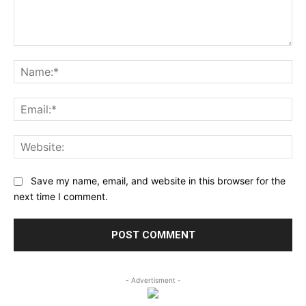
Comment:
Na
Ema
Web
Save my name, email, and website in this browser for the
next time I comment.
- Advertisment -