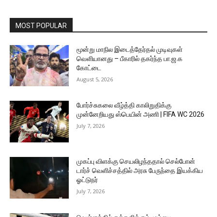
MOST POPULAR
மூன்று மாநில இடைத்தேர்தல் முடிவுகள்
வெளியானது – பீகாரில் தகர்ந்த பா.ஜ.க
கோட்டை
August 5, 2026
போர்ச்சுகலை வீழ்த்தி காலிறுதிக்கு
முன்னேறியது ஸ்பெயின் அணி | FIFA WC 2026
July 7, 2026
முகப்பு விளக்கு செயலிழந்ததால் செல்போன்
டார்ச் வெளிச்சத்தில் அரசு பேருந்தை இயக்கிய
ஓட்டுநர்
July 7, 2026