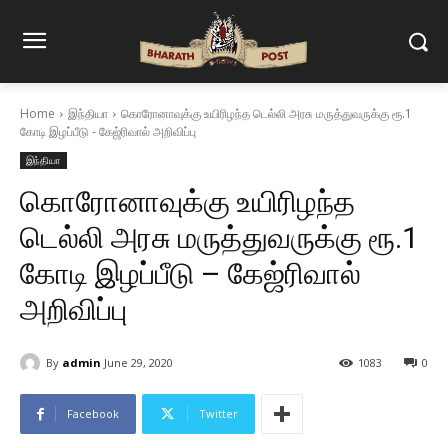
Home
இந்தியா
கொரோனாவுக்கு உயிரிழந்த டெல்லி அரசு மருத்துவருக்கு ரூ.1
கோடி இழப்பீடு - கேஜ்ரிவால் அறிவிப்பு
இந்தியா
கொரோனாவுக்கு உயிரிழந்த
டெல்லி அரசு மருத்துவருக்கு ரூ.1
கோடி இழப்பீடு – கேஜ்ரிவால்
அறிவிப்பு
By
admin
June 29, 2020
1083
0
Facebook
Twitter