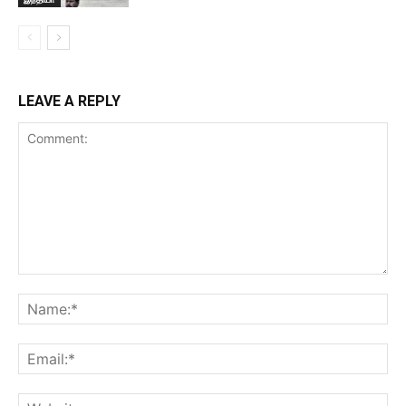
LEAVE A REPLY
Comment:
Na
Ema
Web