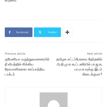
கூறினர்.
Facebook
Twitter
Previous article
Next article
ருமேனியா மருத்துவமனையில்
தமிழக சட்டப்பேரவை தேர்தலில்
தீ விபத்தில் சிக்கிய
அ.தி.மு.க கூட்டணியில் பா.ஜ.க,
நோயாளிகளை காப்பாற்றிய
பா.ம.க வுக்கு இடம்
டாக்டர்
கிடைக்குமா?