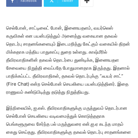
Facebook
Twitter
செல்போன், சாட்டிலைட் போன், இணையதளம், வயர்லெஸ்
கருவிகள் என பயன்படுத்தும் அனைத்து வகையான தகவல்
தொடர்பு சாதனங்களையும் இடைமறித்து கேட்கும் வகையில் திறன்
மிக்கதாக மத்திய பாதுகாப்பு துறை உள்ளது. காஷ்மீரில்
தீவிரவாதிகளின் தகவல் தொடர்பை துண்டிக்க, இணையதள
சேவையை நிறுத்தி வைப்பதே போதுமானதாக இருந்தது. இதனால்
பாதிக்கப்பட்ட தீவிரவாதிகள், தகவல் தொடர்புக்கு “ஃபயர் சாட்”
(Fire Chat) என்ற செல்போன் செயலியை பயன்படுத்தினர். இதை
ராணுவம் கண்டுபிடித்து தடுத்து நிறுத்தியது.
இந்நிலையில், ஐ.எஸ். தீவிரவாதிகளுக்கு மருத்துவம் தொடர்பான
செல்போன் செயலியை வடிவமைத்துக் கொடுத்ததாக
பெங்களூருவை சேர்ந்த பல் மருத்துவரை என்.ஐ.ஏ கடந்த மாதம்
கைது செய்தது. தீவிரவாதிகளுக்கு தகவல் தொடர்பு சாதனங்களை