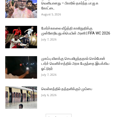
வெளியானது – பீகாரில் தகர்ந்த பா.ஜ.க
கோட்டை
August 5, 2026
போர்ச்சுகலை வீழ்த்தி காலிறுதிக்கு
முன்னேறியது ஸ்பெயின் அணி | FIFA WC 2026
July 7, 2026
முகப்பு விளக்கு செயலிழந்ததால் செல்போன்
டார்ச் வெளிச்சத்தில் அரசு பேருந்தை இயக்கிய
ஓட்டுநர்
July 7, 2026
வெள்ளத்தில் தத்தளிக்கும் மும்பை
July 6, 2026