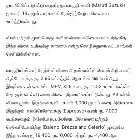
தயாரிப்பில் ஈடுபட்டு வருகிறது. மாருதி சுசுகி (Maruti Suzuki)
ஜனவரி 18 முதல் கார்களின் ரேன்ஜிற்கேற்ப விலையை
உயர்த்தியுள்ளது.
ஸ்டீல் மற்றும் மூலப்பொருட்களின் விலை கடுமையாக உயர்ந்ததே
இந்த விலை உயர்வுக்கு காரணம் என்று தொழில்துறை வட்டாரங்கள்
தெரிவிக்கின்றன.
மாருதியின் கார் ரேஞ்சின் விலை அதன் என்ட்ரி லெவல் சிறிய கார்
ஆல்டோவுக்கு ரூ. 2.95 லட்சத்தில் தொடங்கி பிரீமியம் ஆறு
இருக்கைகள் கொண்ட MPV, XL6 வரை ரூ. 11.52 லட்சம் (எக்ஸ்-
ஷோரூம்-டெல்லி) வரை விலை நிர்ணயிக்கப்பட்டுள்ளது. Altoவின்
விலை முன்பு இருந்ததை விட சுமார் 9,000 ரூபாய் வரை அதிகமாக
இருக்கும், எஸ்பிரெசோவுக்கு (Espresso) சுமார் ரூ. 7,000
கூடுதலாகும். இதேபோல், பலேனோ, பிரெஸ்ஸா மற்றும்
செலெரியோவிற்கு (Baleno, Brezza and Celerio) முறையே
இந்த உயர்வு ரூ.19,400, ரூ.10,000 மற்றும் ரூ.14,400 ஆக