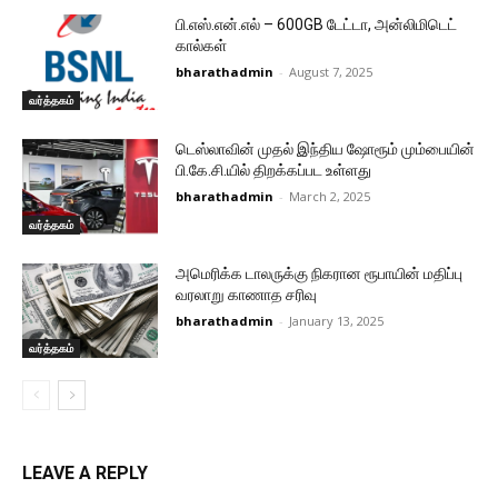
பி.எஸ்.என்.எல் – 600GB டேட்டா, அன்லிமிடெட்
கால்கள்
bharathadmin
-
August 7, 2025
வர்த்தகம்
டெஸ்லாவின் முதல் இந்திய ஷோரூம் மும்பையின்
பி.கே.சி.யில் திறக்கப்பட உள்ளது
bharathadmin
-
March 2, 2025
வர்த்தகம்
அமெரிக்க டாலருக்கு நிகரான ரூபாயின் மதிப்பு
வரலாறு காணாத சரிவு
bharathadmin
-
January 13, 2025
வர்த்தகம்
LEAVE A REPLY