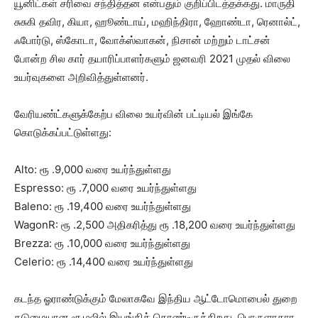
யூனிட்கள் சரிவை சந்தித்தன என்பதும் குறிப்பிடத்தக்கது. மாருதி
சுசுகி தவிர, கியா, ஹூண்டாய், மஹிந்திரா, ஹோண்டா, ரெனால்ட்,
ஃபோர்டு, ஸ்கோடா, வோக்ஸ்வாகன், நிசான் மற்றும் டாட்சன்
போன்ற சில கார் தயாரிப்பாளர்களும் ஜனவரி 2021 முதல் விலை
உயர்வுகளை அறிவித்துள்ளனர்.
வேரியண்ட்களுக்கேற்ப விலை உயர்வின் பட்டியல் இங்கே
கொடுக்கப்பட்டுள்ளது:
Alto: ரூ .9,000 வரை உயர்ந்துள்ளது
Espresso: ரூ .7,000 வரை உயர்ந்துள்ளது
Baleno: ரூ .19,400 வரை உயர்ந்துள்ளது
WagonR: ரூ .2,500 அதிகரித்து ரூ .18,200 வரை உயர்ந்துள்ளது
Brezza: ரூ .10,000 வரை உயர்ந்துள்ளது
Celerio: ரூ .14,400 வரை உயர்ந்துள்ளது
கடந்த ஓராண்டுக்கும் மேலாகவே இந்திய ஆட்டோமொபைல் துறை
கடுமையான சூழலில் இயங்கிக் கொண்டிருக்கிறது. பொருளாதார