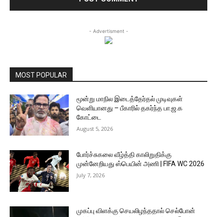
- Advertisment -
MOST POPULAR
மூன்று மாநில இடைத்தேர்தல் முடிவுகள்
வெளியானது – பீகாரில் தகர்ந்த பா.ஜ.க
கோட்டை
August 5, 2026
போர்ச்சுகலை வீழ்த்தி காலிறுதிக்கு
முன்னேறியது ஸ்பெயின் அணி | FIFA WC 2026
July 7, 2026
முகப்பு விளக்கு செயலிழந்ததால் செல்போன்