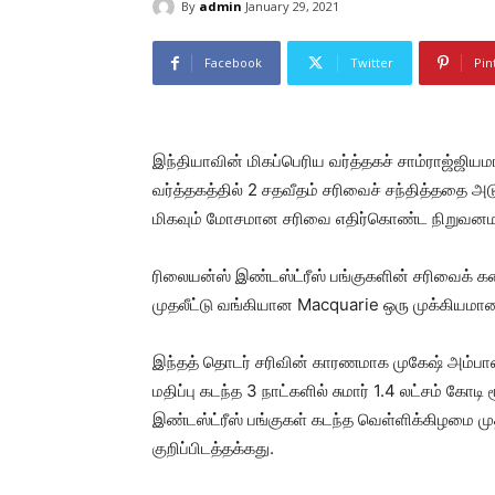
By
admin
January 29, 2021
Facebook
Twitter
Pin
இந்தியாவின் மிகப்பெரிய வர்த்தகச் சாம்ராஜ்ஜிய
வர்த்தகத்தில் 2 சதவீதம் சரிவைச் சந்தித்ததை அடு
மிகவும் மோசமான சரிவை எதிர்கொண்ட நிறுவனமா
ரிலையன்ஸ் இண்டஸ்ட்ரீஸ் பங்குகளின் சரிவைக் கண்ட
முதலீட்டு வங்கியான Macquarie ஒரு முக்கியம
இந்தத் தொடர் சரிவின் காரணமாக முகேஷ் அம்பான
மதிப்பு கடந்த 3 நாட்களில் சுமார் 1.4 லட்சம் கோ
இண்டஸ்ட்ரீஸ் பங்குகள் கடந்த வெள்ளிக்கிழமை முத
குறிப்பிடத்தக்கது.