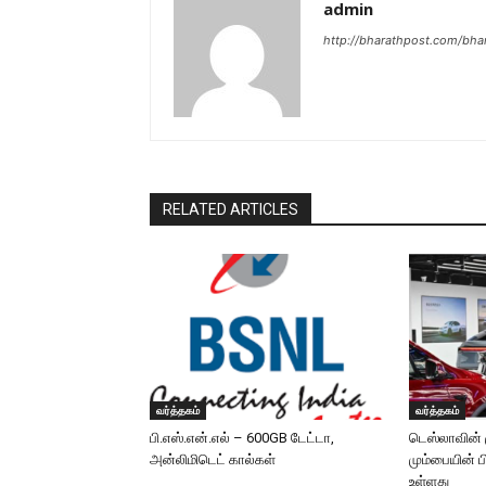
admin
http://bharathpost.com/bha
RELATED ARTICLES
வர்த்தகம்
வர்த்தகம்
பி.எஸ்.என்.எல் – 600GB டேட்டா,
டெஸ்லாவின் 
அன்லிமிடெட் கால்கள்
மும்பையின் பி
உள்ளது