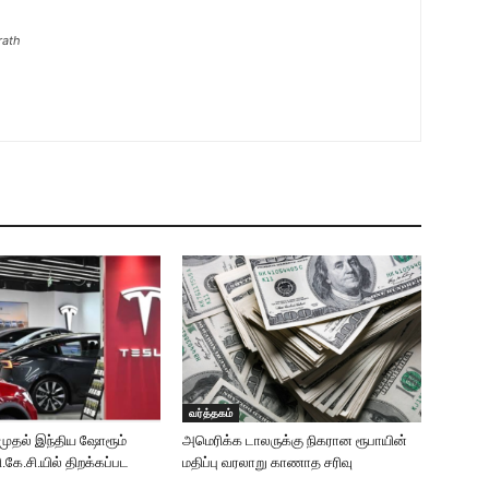
rath
வர்த்தகம்
முதல் இந்திய ஷோரூம்
அமெரிக்க டாலருக்கு நிகரான ரூபாயின்
.கே.சி.யில் திறக்கப்பட
மதிப்பு வரலாறு காணாத சரிவு