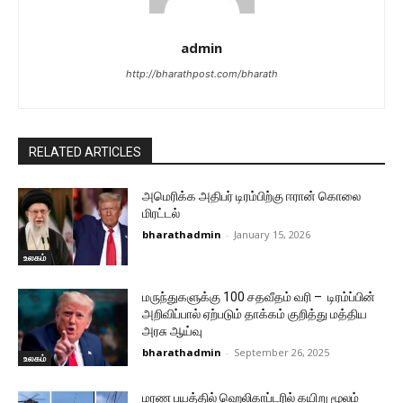
admin
http://bharathpost.com/bharath
RELATED ARTICLES
அமெரிக்க அதிபர் டிரம்பிற்கு ஈரான் கொலை
மிரட்டல்
bharathadmin
-
January 15, 2026
உலகம்
மருந்துகளுக்கு 100 சதவீதம் வரி – டிரம்ப்பின்
அறிவிப்பால் ஏற்படும் தாக்கம் குறித்து மத்திய
அரசு ஆய்வு
bharathadmin
-
September 26, 2025
உலகம்
மரண பயத்தில் ஹெலிகாப்டரில் கயிறு மூலம்