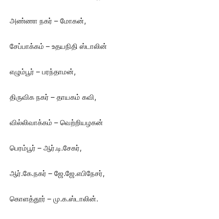
அண்ணா நகர் – மோகன்,
சேப்பாக்கம் – உதயநிதி ஸ்டாலின்
எழும்பூர் – பரந்தாமன்,
திருவிக நகர் – தாயகம் கவி,
வில்லிவாக்கம் – வெற்றியழகன்
பெரம்பூர் – ஆர்.டி.சேகர்,
ஆர்.கே.நகர் – ஜே.ஜே.எபிநேசர்,
கொளத்தூர் – மு.க.ஸ்டாலின்.