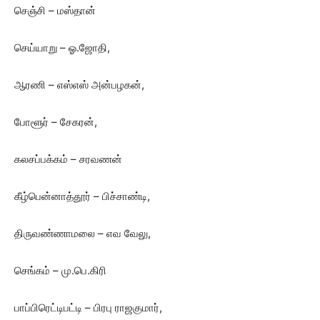
செஞ்சி – மஸ்தான்
செய்யாறு – ஓ.ஜோதி,
ஆரணி – எஸ்எஸ் அன்பழகன்,
போளூர் – சேகரன்,
கலசப்பக்கம் – சரவணன்
கீழ்பென்னாத்தூர் – பிச்சாண்டி,
திருவண்ணாமலை – எவ வேலு,
செங்கம் – மு.பெ.கிரி
பாப்பிரெட்டிபட்டி – பிரபு ராஜகுமார்,