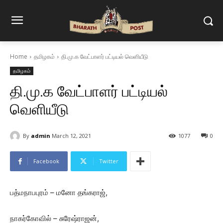
Home
தமிழகம்
தி.மு.க வேட்பாளர் பட்டியல் வெளியீடு
தமிழகம்
தி.மு.க வேட்பாளர் பட்டியல்
வெளியீடு
By
admin
March 12, 2021
1077
0
Facebook
Twitter
பத்மநாபபுரம் – மனோ தங்கராஜ்,
நாகர்கோவில் – சுரேஷ்ராஜன்,