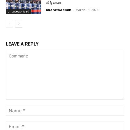
விற்பனை
bharathadmin
-
March 13, 2026
Uncategorized
LEAVE A REPLY
Comment:
Na
Ema