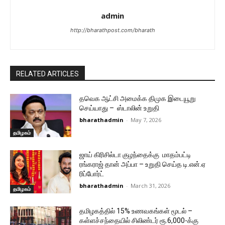
admin
http://bharathpost.com/bharath
RELATED ARTICLES
தவெக ஆட்சி அமைக்க திமுக இடையூறு
செய்யாது – ஸ்டாலின் உறுதி
bharathadmin
-
May 7, 2026
தமிழகம்
ஜாய் கிரிசில்டா குழந்தைக்கு மாதம்பட்டி
ரங்கராஜ் தான் அப்பா – உறுதி செய்த டி.என்.ஏ
ரிப்போர்ட்
bharathadmin
-
March 31, 2026
தமிழகம்
தமிழகத்தில் 15% உணவகங்கள் மூடல் –
கள்ளச்சந்தையில் சிலிண்டர் ரூ.6,000-க்கு