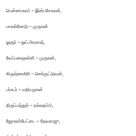
பென்னாகரம் – இன்பசேகரன்,
பாலக்கோடு – முருகன்
ஓசூர் – ஒய்.பிரகாஷ்,
வேப்பனஹள்ளி – முருகன்,
கிருஷ்ணகிரி – செங்குட்டுவன்,
பர்கூர் – மதியழகன்
திருப்பத்தூர் – நல்லதம்பி,
ஜோலார்பேட்டை – தேவராஜு,