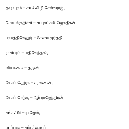
தாராபுரம் – கயல்விழி செல்வராஜ்,
மொடக்குறிச்சி – சுப்புலட்சுமி ஜெகதீசன்
பரமத்திவேலூர் – கேஎஸ் மூர்த்தி,
ராசிபுரம் – மதிவேந்தன்,
வீரபாண்டி – தருண்
சேலம் தெற்கு – சரவணன்,
சேலம் மேற்கு – ஆர்.ராஜேந்திரன்,
சங்ககிரி – ராஜேஸ்,
எடப்பாடி – சம்பத்குமார்