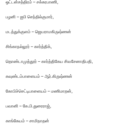
ஒட்டன்சத்திரம் – சக்கரபாணி,
பழனி – ஐபி செந்தில்குமார்,
மடத்துக்குளம் – ஜெயராமகிருஷ்ணன்
சிங்காநல்லூர் – கார்த்திக்,
தொண்டாமுத்தூர் – கார்த்திகேய சிவசேனாதிபதி,
கவுண்டம்பாளையம் – ஆர்.கிருஷ்ணன்
கோபிச்செட்டிபாளையம் – மணிமாறன்,
பவானி – கே.பி.துரைராஜ்,
காங்கேயம் – சாமிநாதன்