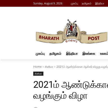
Sunday, August 9, 2026
முகப்பு
தமிழகம்
இந்தியா
முகப்பு
தமிழகம்
இந்தியா
இலங்கை
உலகம
Home
சினிமா
2021ம் ஆண்டுக்கான ஆஸ்கர் விருது வழங்க
சினிமா
2021ம் ஆண்டுக்கா
வழங்கும் விழா