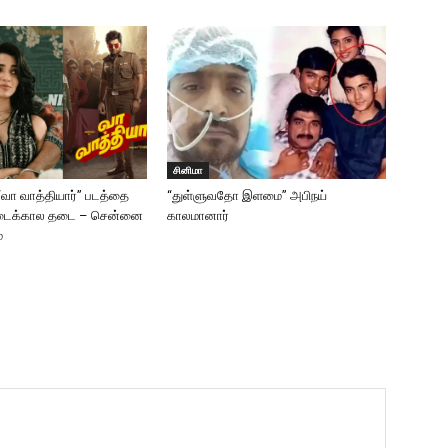
சினிமா
 “வா வாத்தியார்” படத்தை
“துள்ளுவதோ இளமை” அபிநய்
டைக்கால தடை – சென்னை
காலமானார்
்