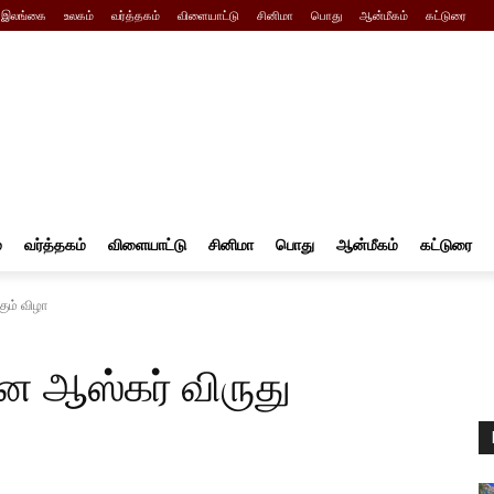
இலங்கை
உலகம்
வர்த்தகம்
விளையாட்டு
சினிமா
பொது
ஆன்மீகம்
கட்டுரை
்
வர்த்தகம்
விளையாட்டு
சினிமா
பொது
ஆன்மீகம்
கட்டுரை
ும் விழா
ன ஆஸ்கர் விருது