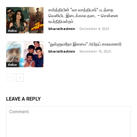
கார்த்தியின் “வா வாத்தியார்” படத்தை
வெளியிட இடைக்கால தடை – சென்னை
உயர்நீதிமன்றம்
bharathadmin
-
December 4, 2025
சினிமா
“துள்ளுவதோ இளமை” அபிநய் காலமானார்
bharathadmin
-
November 10, 2025
சினிமா
LEAVE A REPLY