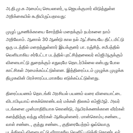
அ.தி.மு.க அமைப்பு செயலாளர், டி.ஜெயக்குமார் விடுத்துள்ள
அறிக்கையில் கூறியிருப்பதாவது:
முழுப் பூசணிக்காயை சோற்றில் மறைக்கும் நபர்களை நாம்
அறிவோம். ஆனால் 30 ஆண்டு கால நல் ஆட்சியையே திட்டமிட்டு
ஒரு படத்தில் மறைத்துள்ளார் இயக்குனர் பா. ரஞ்சித். சமீபத்தில்
வெளியாகிய சர்பேட்டா படத்தில் புரட்சித்தலைவர் எம்ஜிஆருக்கும்
விளையாட்டு துறைக்கும் எதுவுமே தொடர்பில்லை என்பது போல
காட்சிகள் அமைக்கப்பட்டுள்ளன. இத்திரைப்படம் முழுக்க முழுக்க
திமுகவின் பிரச்சாரப்படமாகவே எடுக்கப்பட்டுள்ளது.
திரைப்பயணம் தொடங்கி அரசியல் பயணம் வரை விளையாட்டை
விடாபிடியாய் கைக்கொண்டவர் மக்கள் திலகம் எம்ஜிஆர். அவர்
படங்களை முன்மாதிரியாக கொண்டு, ஆயிரக்கணக்கான வீரர்கள்
களத்திற்கு வந்து வீரர்கள் ஆகியுள்ளனர். மான்கொம்பு சண்டை,
வாள் சண்டை, குத்து சண்டை, குதிரையேற்றம் ஒவ்வொரு
படத்திலும் விளையாட்டு வீரராகவே வெளிப் படுத்தி கொண்டவர்