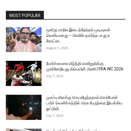
MOST POPULAR
மூன்று மாநில இடைத்தேர்தல் முடிவுகள்
வெளியானது – பீகாரில் தகர்ந்த பா.ஜ.க
கோட்டை
August 5, 2026
போர்ச்சுகலை வீழ்த்தி காலிறுதிக்கு
முன்னேறியது ஸ்பெயின் அணி | FIFA WC 2026
July 7, 2026
முகப்பு விளக்கு செயலிழந்ததால் செல்போன்
டார்ச் வெளிச்சத்தில் அரசு பேருந்தை இயக்கிய
ஓட்டுநர்
July 7, 2026