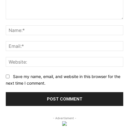
Comment:
Na
Ema
Web
Save my name, email, and website in this browser for the
next time I comment.
- Advertisment -