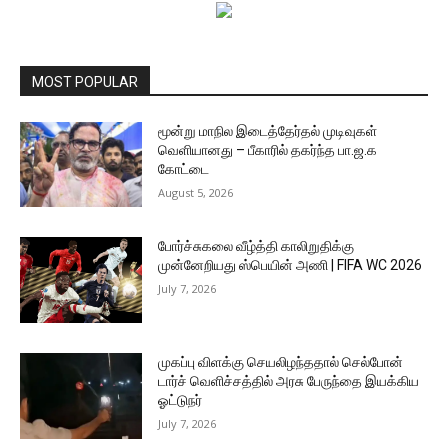
MOST POPULAR
மூன்று மாநில இடைத்தேர்தல் முடிவுகள்
வெளியானது – பீகாரில் தகர்ந்த பா.ஜ.க
கோட்டை
August 5, 2026
போர்ச்சுகலை வீழ்த்தி காலிறுதிக்கு
முன்னேறியது ஸ்பெயின் அணி | FIFA WC 2026
July 7, 2026
முகப்பு விளக்கு செயலிழந்ததால் செல்போன்
டார்ச் வெளிச்சத்தில் அரசு பேருந்தை இயக்கிய
ஓட்டுநர்
July 7, 2026