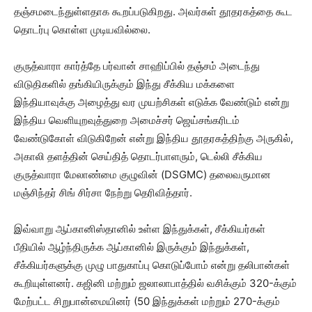
தஞ்சமடைந்துள்ளதாக கூறப்படுகிறது. அவர்கள் தூதரகத்தை கூட
தொடர்பு கொள்ள முடியவில்லை.
குருத்வாரா கார்த்தே பர்வான் சாஹிப்பில் தஞ்சம் அடைந்து
விடுதிகளில் தங்கியிருக்கும் இந்து சீக்கிய மக்களை
இந்தியாவுக்கு அழைத்து வர முயற்சிகள் எடுக்க வேண்டும் என்று
இந்திய வெளியுறவுத்துறை அமைச்சர் ஜெய்சங்கரிடம்
வேண்டுகோள் விடுகிறேன் என்று இந்திய தூதரகத்திற்கு அருகில்,
அகாலி தளத்தின் செய்தித் தொடர்பாளரும், டெல்லி சீக்கிய
குருத்வாரா மேலாண்மை குழுவின் (DSGMC) தலைவருமான
மஞ்சிந்தர் சிங் சிர்சா நேற்று தெரிவித்தார்.
இவ்வாறு ஆப்கானிஸ்தானில் உள்ள இந்துக்கள், சீக்கியர்கள்
பீதியில் ஆழ்ந்திருக்க ஆப்கானில் இருக்கும் இந்துக்கள்,
சீக்கியர்களுக்கு முழு பாதுகாப்பு கொடுப்போம் என்று தலிபான்கள்
கூறியுள்ளனர். கஜினி மற்றும் ஜலாலாபாத்தில் வசிக்கும் 320-க்கும்
மேற்பட்ட சிறுபான்மையினர் (50 இந்துக்கள் மற்றும் 270-க்கும்