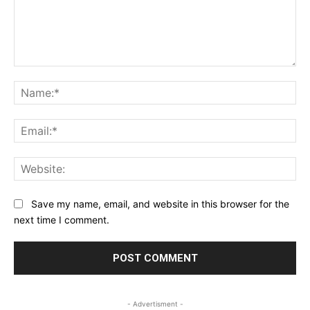
Comment:
Na
Ema
Web
Save my name, email, and website in this browser for the
next time I comment.
- Advertisment -