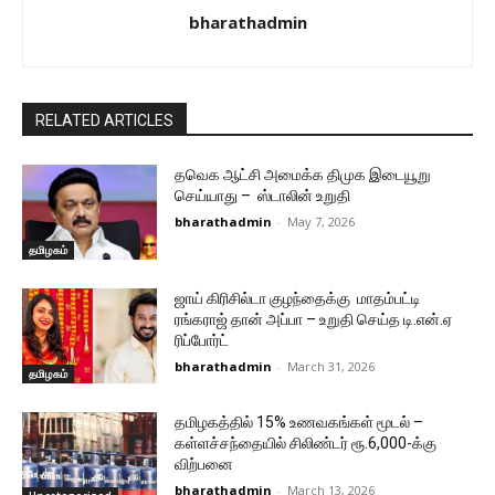
bharathadmin
RELATED ARTICLES
தவெக ஆட்சி அமைக்க திமுக இடையூறு
செய்யாது – ஸ்டாலின் உறுதி
bharathadmin
-
May 7, 2026
தமிழகம்
ஜாய் கிரிசில்டா குழந்தைக்கு மாதம்பட்டி
ரங்கராஜ் தான் அப்பா – உறுதி செய்த டி.என்.ஏ
ரிப்போர்ட்
bharathadmin
-
March 31, 2026
தமிழகம்
தமிழகத்தில் 15% உணவகங்கள் மூடல் –
கள்ளச்சந்தையில் சிலிண்டர் ரூ.6,000-க்கு
விற்பனை
bharathadmin
-
March 13, 2026