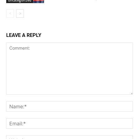
Uncategorized
LEAVE A REPLY
Comment:
Na
Ema
Web