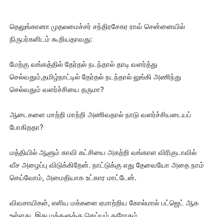
தெலுங்கானா முதலமைச்சர் சந்திரசேகர ராவ் சென்னையில்
நிருபர்களிடம் கூறியதாவது:
மேற்கு வங்கத்தில் தேர்தல் நடந்தால் தாடி வளர்த்து
செல்வதும்,தமிழ்நாட்டில் தேர்தல் நடந்தால் லுங்கி அணிந்து
செல்வதும் வளர்ச்சியை தருமா?
ஆடைகளை மாற்றி மாற்றி அணிவதால் நாடு வளர்ச்சியடையப்
போகிறதா?
மத்தியில் ஆளும் காவி கட்சியை அகற்றி வங்காள விரிகுடாவில்
வீச அழைப்பு விடுக்கிறேன். நாட்டுக்கு எது தேவையோ அதை நாம்
செய்வோம், அமைதியாக உட்கார மாட்டேன்.
விவசாயிகள், எளிய மக்களை ஏமாற்றிய கோல்மால் பட்ஜெட் ஆக
உள்ளது. இது மக்களுக்கு செய்யும் துரோகம்.