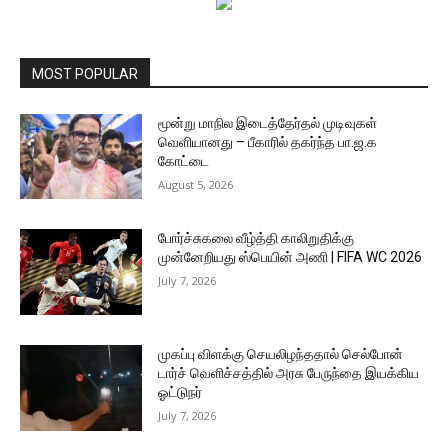
MOST POPULAR
மூன்று மாநில இடைத்தேர்தல் முடிவுகள்
வெளியானது – பீகாரில் தகர்ந்த பா.ஜ.க
கோட்டை
August 5, 2026
போர்ச்சுகலை வீழ்த்தி காலிறுதிக்கு
முன்னேறியது ஸ்பெயின் அணி | FIFA WC 2026
July 7, 2026
முகப்பு விளக்கு செயலிழந்ததால் செல்போன்
டார்ச் வெளிச்சத்தில் அரசு பேருந்தை இயக்கிய
ஓட்டுநர்
July 7, 2026