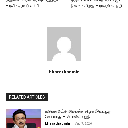
– ரவிக்குமார் எம்.பி
நினைக்கிறது – ராகுல் காந்தி
bharathadmin
RELATED ARTICLES
தவெக ஆட்சி அமைக்க திமுக இடையூறு
செய்யாது – ஸ்டாலின் உறுதி
bharathadmin
-
May 7, 2026