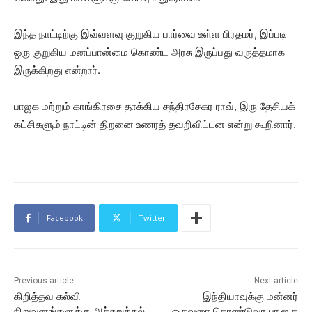
இந்த நாட்டிற்கு இவ்வளவு குறுகிய பார்வை உள்ள பிரதமர், இப்படி
ஒரு குறுகிய மனப்பான்மை கொண்ட அரசு இருப்பது வருத்தமாக
இருக்கிறது என்றார்.
பாஜக மற்றும் காங்கிரசை தாக்கிய சந்திரசேகர ராவ், இரு தேசியக்
கட்சிகளும் நாட்டின் திறனை உணரத் தவறிவிட்டன என்று கூறினார்.
Facebook
Twitter
Previous article
Next article
கிறித்தவ கல்வி
இந்தியாவுக்கு மன்னர்
நிறுவனங்களுக்கு அச்சுறுத்தல்
ஒருவரை கொண்டுவர பா.ஜ.க