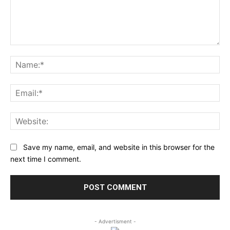
Comment:
Na
Ema
Web
Save my name, email, and website in this browser for the
next time I comment.
- Advertisment -