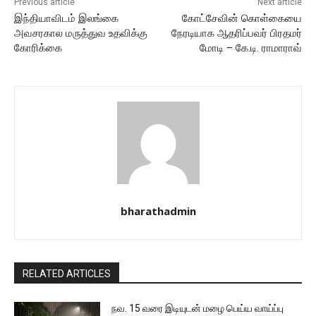
Previous article
Next article
இந்தியாவிடம் இலங்கை
கோட்சேவின் கொள்கையை
அவசரகால மருத்துவ உதவிக்கு
நேரடியாக ஆதரிப்பவர் பிரதமர்
கோரிக்கை
மோடி – கே.டி. ராமாராவ்
bharathadmin
RELATED ARTICLES
நவ. 15 வரை இடியுடன் மழை பெய்ய வாய்ப்பு