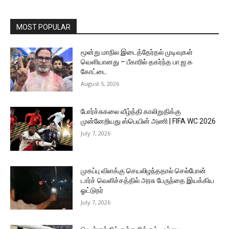
MOST POPULAR
மூன்று மாநில இடைத்தேர்தல் முடிவுகள்
வெளியானது – பீகாரில் தகர்ந்த பா.ஜ.க
கோட்டை
August 5, 2026
போர்ச்சுகலை வீழ்த்தி காலிறுதிக்கு
முன்னேறியது ஸ்பெயின் அணி | FIFA WC 2026
July 7, 2026
முகப்பு விளக்கு செயலிழந்ததால் செல்போன்
டார்ச் வெளிச்சத்தில் அரசு பேருந்தை இயக்கிய
ஓட்டுநர்
July 7, 2026