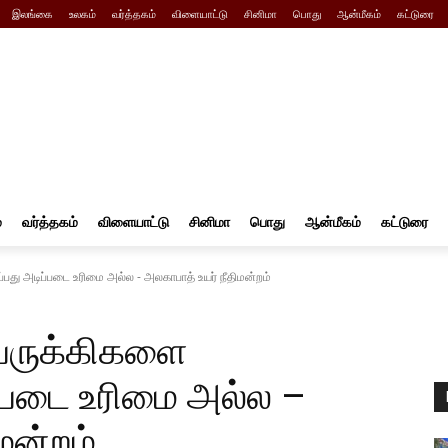
இலங்கை
உலகம்
வர்த்தகம்
விளையாட்டு
சினிமா
பொது
ஆன்மீகம்
கட்டுரை
்
வர்த்தகம்
விளையாட்டு
சினிமா
பொது
ஆன்மீகம்
கட்டுரை
பது அடிப்படை உரிமை அல்ல - அலகாபாத் உயர் நீதிமன்றம்
பெருக்கிகளை
ப்படை உரிமை அல்ல –
மன்றம்