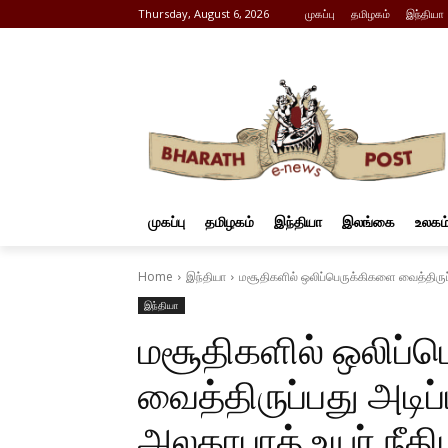
Thursday, August 6, 2026
முகப்பு
தமிழகம்
இந்தியா
முகப்பு
தமிழகம்
இந்தியா
இலங்கை
உலகம
Home
இந்தியா
மசூதிகளில் ஒலிப்பெருக்கிகளை வைத்திருப்
இந்தியா
மசூதிகளில் ஒலிப்
வைத்திருப்பது அடி
அலகாபாத் உயர் நீதி