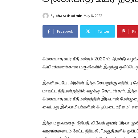
By
bharathadmin
May 8, 2022
Facebook
Twitter
Pin
அலகாபாத் உயர் நீதிமன்றம் 2020-ம் ஆண்டு வழங்கிய
ஆயிரக்கணக்கான மசூதிகளில் இருந்து ஒலிப்பெருக
இதனிடையே, அரசின் இந்த செயலுக்கு எதிர்ப்பு தெ
மாவட்ட நீதிமன்றத்தில் வழக்கு தொடர்ந்தார். இந
அலகாபாத் உயர் நீதிமன்றத்தில் இர்ஃபான் மேல்முற
வைப்பது இஸ்லாமியர்களின் அடிப்படை உரிமை” என அ
இந்த மனுவானது நீதிபதி விவேக் குமார் பிர்லா ம
வாதங்களையும் கேட்ட நீதிபதி, “மசூதிகளில் ஒலி