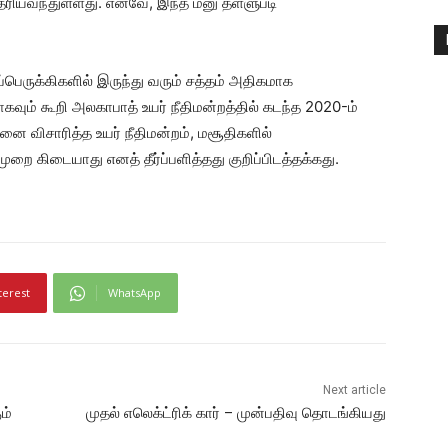
 தெரியவந்துள்ளது. எனவே, இந்த மனு தள்ளுபடி
ப்பெருக்கிகளில் இருந்து வரும் சத்தம் அதிகமாக
கவும் கூறி அலகாபாத் உயர் நீதிமன்றத்தில் கடந்த 2020-ம்
ை விசாரித்த உயர் நீதிமன்றம், மசூதிகளில்
ை கிடையாது எனத் தீர்ப்பளித்தது குறிப்பிடத்தக்கது.
terest
WhatsApp
Next article
ம்
முதல் எலெக்ட்ரிக் கார் – முன்பதிவு தொடங்கியது