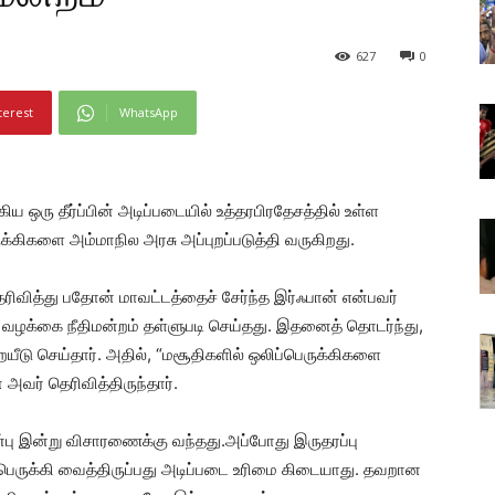
627
0
terest
WhatsApp
 ஒரு தீர்ப்பின் அடிப்படையில் உத்தரபிரதேசத்தில் உள்ள
்கிகளை அம்மாநில அரசு அப்புறப்படுத்தி வருகிறது.
ரிவித்து பதோன் மாவட்டத்தைச் சேர்ந்த இர்ஃபான் என்பவர்
்த வழக்கை நீதிமன்றம் தள்ளுபடி செய்தது. இதனைத் தொடர்ந்து,
ையீடு செய்தார். அதில், “மசூதிகளில் ஒலிப்பெருக்கிகளை
வர் தெரிவித்திருந்தார்.
ுன்பு இன்று விசாரணைக்கு வந்தது.அப்போது இருதரப்பு
ப்பெருக்கி வைத்திருப்பது அடிப்படை உரிமை கிடையாது. தவறான