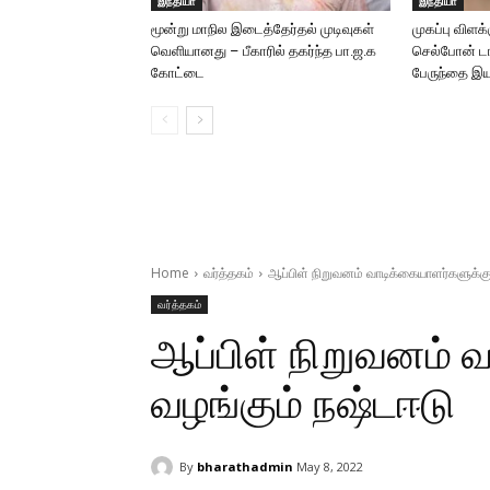
இந்தியா
இந்தியா
மூன்று மாநில இடைத்தேர்தல் முடிவுகள்
முகப்பு விளக
வெளியானது – பீகாரில் தகர்ந்த பா.ஜ.க
செல்போன் டார
கோட்டை
பேருந்தை இயக