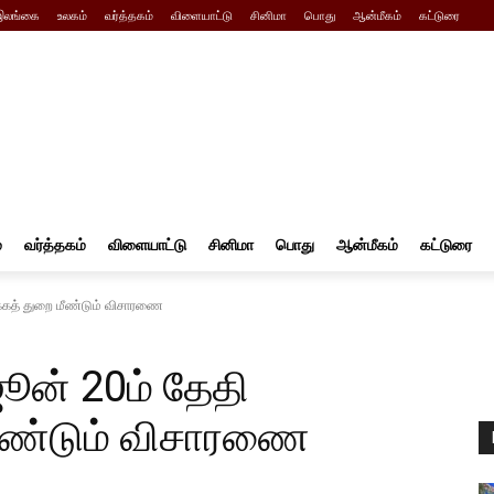
இலங்கை
உலகம்
வர்த்தகம்
விளையாட்டு
சினிமா
பொது
ஆன்மீகம்
கட்டுரை
்
வர்த்தகம்
விளையாட்டு
சினிமா
பொது
ஆன்மீகம்
கட்டுரை
க்கத் துறை மீண்டும் விசாரணை
ஜூன் 20ம் தேதி
ீண்டும் விசாரணை