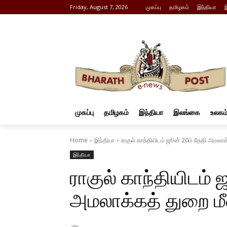
Friday, August 7, 2026
முகப்பு
தமிழகம்
இந்தியா
முகப்பு
தமிழகம்
இந்தியா
இலங்கை
உலகம
Home
இந்தியா
ராகுல் காந்தியிடம் ஜூன் 20ம் தேதி அமலா
இந்தியா
ராகுல் காந்தியிடம் 
அமலாக்கத் துறை ம