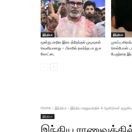
இந்தியா
இந்தியா
மூன்று மாநில இடைத்தேர்தல் முடிவுகள்
முகப்பு விளக
வெளியானது – பீகாரில் தகர்ந்த பா.ஜ.க
செல்போன் டார
கோட்டை
பேருந்தை இயக