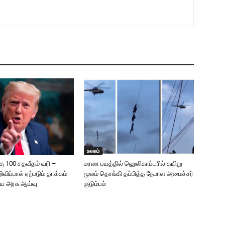
உலகம்
கு 100 சதவீதம் வரி –
மரண பயத்தில் ஹெலிகாப்டரில் கயிறு
றிவிப்பால் ஏற்படும் தாக்கம்
மூலம் தொங்கி தப்பித்த நேபாள அமைச்சர்
திய அரசு ஆய்வு
குடும்பம்