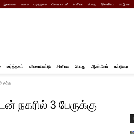
இலங்கை
உலகம்
வர்த்தகம்
விளையாட்டு
சினிமா
பொது
ஆன்மீகம்
கட்டுரை
்
வர்த்தகம்
விளையாட்டு
சினிமா
பொது
ஆன்மீகம்
கட்டுரை
ி குத்து
ன் நகரில் 3 பேருக்கு