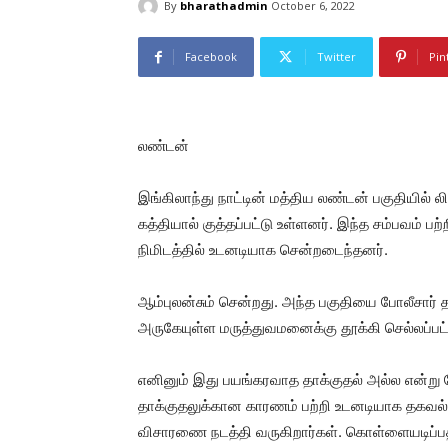
By
bharathadmin
October 6, 2022
Facebook
Twitter
Pin
லண்டன்
இங்கிலாந்து நாட்டின் மத்திய லண்டன் பகுதியில் லி
கத்தியால் குத்தப்பட்டு உள்ளனர். இந்த சம்பவம் பற
நிமிடத்தில் உடனடியாக சென்றடைந்தனர்.
ஆம்புலன்சும் சென்றது. அந்த பகுதியை போலீசார் த
அருகேயுள்ள மருத்துவமனைக்கு தூக்கி செல்லப்பட்ட
எனினும் இது பயங்கரவாத தாக்குதல் அல்ல என்று போல
தாக்குதலுக்கான காரணம் பற்றி உடனடியாக தகவல்க
விசாரணை நடத்தி வருகிறார்கள். கொள்ளையடிப்பதற்