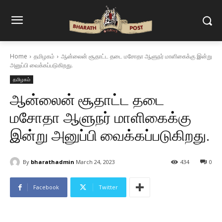
Home
தமிழகம்
ஆன்லைன் சூதாட்ட தடை மசோதா ஆளுநர் மாளிகைக்கு இன்று
அனுப்பி வைக்கப்படுகிறது.
தமிழகம்
ஆன்லைன் சூதாட்ட தடை
மசோதா ஆளுநர் மாளிகைக்கு
இன்று அனுப்பி வைக்கப்படுகிறது.
By
bharathadmin
March 24, 2023
434
0
Facebook
Twitter