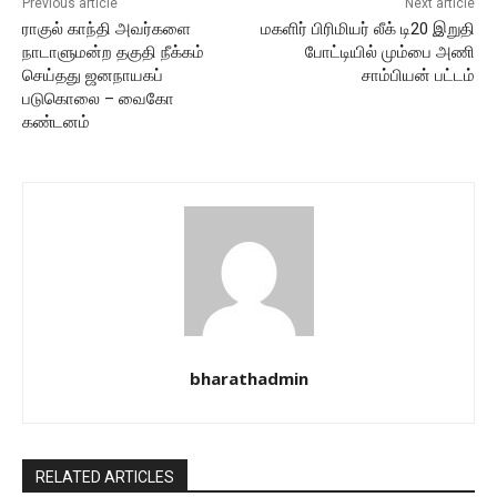
Previous article
Next article
ராகுல் காந்தி அவர்களை
மகளிர் பிரிமியர் லீக் டி20 இறுதி
நாடாளுமன்ற தகுதி நீக்கம்
போட்டியில் மும்பை அணி
செய்தது ஜனநாயகப்
சாம்பியன் பட்டம்
படுகொலை – வைகோ
கண்டனம்
bharathadmin
RELATED ARTICLES