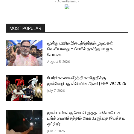
- Advertisment -
MOST POPULAR
மூன்று மாநில இடைத்தேர்தல் முடிவுகள்
வெளியானது – பீகாரில் தகர்ந்த பா.ஜ.க
கோட்டை
August 5, 2026
போர்ச்சுகலை வீழ்த்தி காலிறுதிக்கு
முன்னேறியது ஸ்பெயின் அணி | FIFA WC 2026
July 7, 2026
முகப்பு விளக்கு செயலிழந்ததால் செல்போன்
டார்ச் வெளிச்சத்தில் அரசு பேருந்தை இயக்கிய
ஓட்டுநர்
July 7, 2026