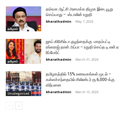
தவெக ஆட்சி அமைக்க திமுக இடையூறு
செய்யாது – ஸ்டாலின் உறுதி
bharathadmin
-
May 7, 2026
தமிழகம்
ஜாய் கிரிசில்டா குழந்தைக்கு மாதம்பட்டி
ரங்கராஜ் தான் அப்பா – உறுதி செய்த டி.என்.ஏ
ரிப்போர்ட்
bharathadmin
-
March 31, 2026
தமிழகம்
தமிழகத்தில் 15% உணவகங்கள் மூடல் –
கள்ளச்சந்தையில் சிலிண்டர் ரூ.6,000-க்கு
விற்பனை
bharathadmin
-
March 13, 2026
Uncategorized