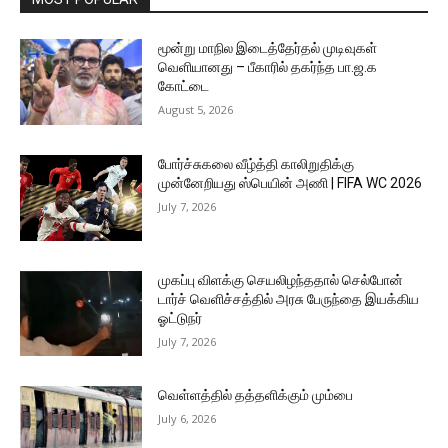
மூன்று மாநில இடைத்தேர்தல் முடிவுகள்
வெளியானது – பீகாரில் தகர்ந்த பா.ஜ.க
கோட்டை
August 5, 2026
போர்ச்சுகலை வீழ்த்தி காலிறுதிக்கு
முன்னேறியது ஸ்பெயின் அணி | FIFA WC 2026
July 7, 2026
முகப்பு விளக்கு செயலிழந்ததால் செல்போன்
டார்ச் வெளிச்சத்தில் அரசு பேருந்தை இயக்கிய
ஓட்டுநர்
July 7, 2026
வெள்ளத்தில் தத்தளிக்கும் மும்பை
July 6, 2026