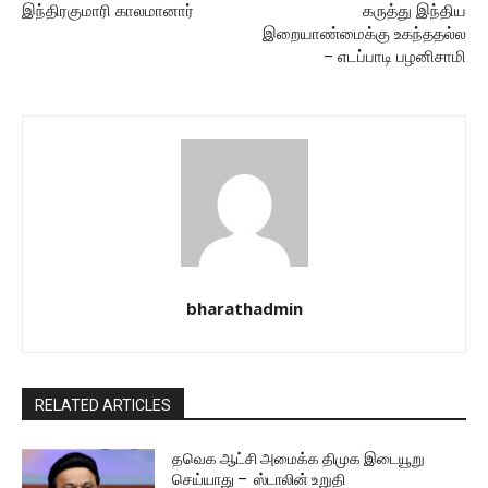
இந்திரகுமாரி காலமானார்
கருத்து இந்திய
இறையாண்மைக்கு உகந்ததல்ல
– எடப்பாடி பழனிசாமி
bharathadmin
RELATED ARTICLES
தவெக ஆட்சி அமைக்க திமுக இடையூறு
செய்யாது – ஸ்டாலின் உறுதி