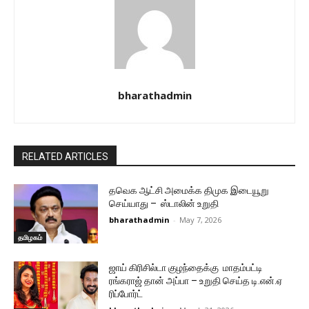
bharathadmin
RELATED ARTICLES
தவெக ஆட்சி அமைக்க திமுக இடையூறு
செய்யாது – ஸ்டாலின் உறுதி
bharathadmin
-
May 7, 2026
தமிழகம்
ஜாய் கிரிசில்டா குழந்தைக்கு மாதம்பட்டி
ரங்கராஜ் தான் அப்பா – உறுதி செய்த டி.என்.ஏ
ரிப்போர்ட்