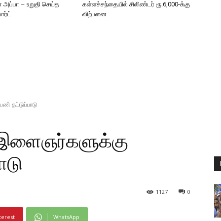
் அப்பா – உறுதி செய்த
கள்ளச்சந்தையில் சிலிண்டர் ரூ.6,000-க்கு
ோர்ட்
விற்பனை