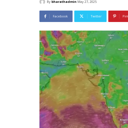
By
bharathadmin
May 27, 2025
Facebook
Twitter
Pin