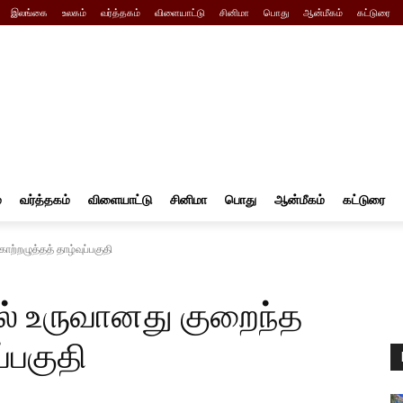
இலங்கை
உலகம்
வர்த்தகம்
விளையாட்டு
சினிமா
பொது
ஆன்மீகம்
கட்டுரை
்
வர்த்தகம்
விளையாட்டு
சினிமா
பொது
ஆன்மீகம்
கட்டுரை
ாற்றழுத்தத் தாழ்வுப்பகுதி
ில் உருவானது குறைந்த
ப்பகுதி