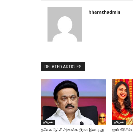
bharathadmin
RELATED ARTICLES
தமிழகம்
தமிழகம்
தவெக ஆட்சி அமைக்க திமுக இடையூறு
ஜாய் கிரிசில