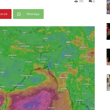
771
0
terest
WhatsApp