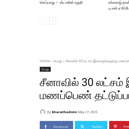
செய்யாது – ஸ்டாலின் உறுதி
ரங்கராஜ் தான
டி.என்.ஏ ரிப்ப