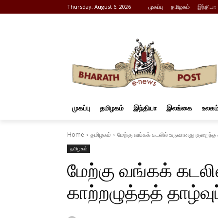
Thursday, August 6, 2026
முகப்பு
தமிழகம்
இந்தியா
முகப்பு
தமிழகம்
இந்தியா
இலங்கை
உலகம
Home
தமிழகம்
மேற்கு வங்கக் கடலில் உருவானது குறைந்த க
தமிழகம்
மேற்கு வங்கக் கடல
காற்றழுத்தத் தாழ்வு